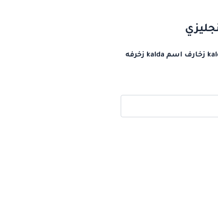
زخرفة اسم kldah بالانجليزي اسم كلدة مزخرف بالانجليزي كيف أكتب اسم كلدة بالانجليزي kaldah زخارف اسم kalda زخرفه