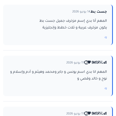
جست بط
14 يونيو 2026
المهم أنا بدي إسم مزخرف جميل جست بط
يكون مزخرف عربية و تلات خطط وإنجليزية
رد
ا𝒴𝒪𝒮ℛ𝒜💗⃝🌕
11 يونيو 2026
المهم انا بدي اسم يونس و جابر ومحمد وهيثم و آدم وإسلام و
نوح و خالد وقصي و
رد
ا𝒴𝒪𝒮ℛ𝒜💗⃝🌕
11 يونيو 2026