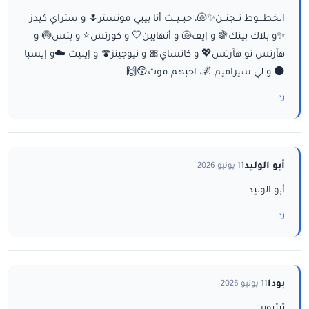
الخطـــوط تــجنــن✨🐚، حبــيــت أنا بيبي مونستر🌷 و ستراي كيدز
✨و بلاك بينك🍇 و إيف🐚 و أنهايبن🤍 و كورتس⭐ و بتس🍥 و
هآرتس تو هآرتس💖 و كاتساي🎀 و نيوجينز🍄 و إيليت ☁️و إيسبا
🌑 و لي سيرافيم 🌌، احبهم موت😚🙌
رد
أبو الوليد
11 يونيو 2026
أبو الوليد
رد
بودا
11 يونيو 2026
تيتيوبر