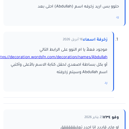
حلوو بس اريد زخرفه اسم (Abdullah) احلى بعد
رد
زخرفة اسماء
16 أبريل 2026
موجود فعلاً يا ام النوو على الرابط التالي
ttps://decoration.wordsfn.com/decoration/names/Abdullah/
أو بكل بساطة اصعدي لحقل كتابة الاسم بالأعلى وأكتبي
اسم Abdullah وسيتم زخرفته
رد
وفو ١٢٣٤
23 يناير 2026
او ماي قاددد انا اجدد تعليقققققق