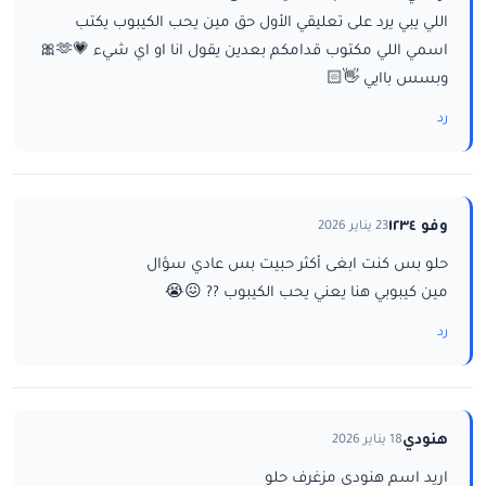
اللي يبي يرد على تعليقي الأول حق مين يحب الكيبوب يكتب
اسمي اللي مكتوب قدامكم بعدين يقول انا او اي شيء 💗🫶🎀
وبسس باايي 👋🏻
رد
وفو ١٢٣٤
23 يناير 2026
حلو بس كنت ابغى أكثر حبيت بس عادي سؤال
مين كيبوبي هنا يعني يحب الكيبوب ?? 😖😭
رد
هنودي
18 يناير 2026
اريد اسم هنودي مزغرف حلو