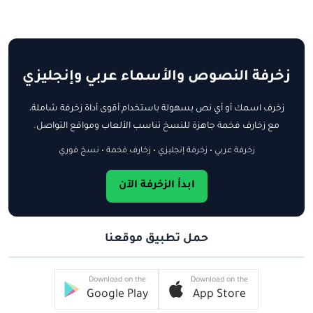
زخرفة النصوص والأسماء عربي وإنجليزي
زخرف اسمك أو أي نص بسهولة باستخدام أقوى أداة زخرفة شاملة،
مع زخارف فخمة جاهزة للنسخ تناسب الألعاب ومواقع التواصل.
زخرفة عربي • زخرفة إنجليزي • زخارف فخمة • نسخ فوري
ابدأ الزخرفة الآن
حمل تطبيق موقعنا
Download on the
Download on the
Google Play
App Store