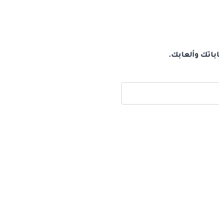
باتك وألعابك.