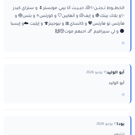
الخطـــوط تــجنــن✨🐚، حبــيــت أنا بيبي مونستر🌷 و ستراي كيدز
✨و بلاك بينك🍇 و إيف🐚 و أنهايبن🤍 و كورتس⭐ و بتس🍥 و
هآرتس تو هآرتس💖 و كاتساي🎀 و نيوجينز🍄 و إيليت ☁️و إيسبا
🌑 و لي سيرافيم 🌌، احبهم موت😚🙌
رد
أبو الوليد
11 يونيو 2026
أبو الوليد
رد
بودا
11 يونيو 2026
تيتيوبر