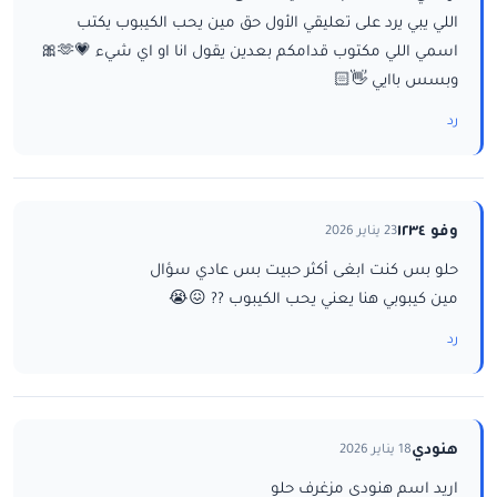
اللي يبي يرد على تعليقي الأول حق مين يحب الكيبوب يكتب
اسمي اللي مكتوب قدامكم بعدين يقول انا او اي شيء 💗🫶🎀
وبسس باايي 👋🏻
رد
وفو ١٢٣٤
23 يناير 2026
حلو بس كنت ابغى أكثر حبيت بس عادي سؤال
مين كيبوبي هنا يعني يحب الكيبوب ?? 😖😭
رد
هنودي
18 يناير 2026
اريد اسم هنودي مزغرف حلو