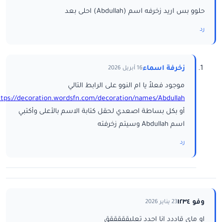
حلوو بس اريد زخرفه اسم (Abdullah) احلى بعد
رد
زخرفة اسماء
16 أبريل 2026
موجود فعلاً يا ام النوو على الرابط التالي
ttps://decoration.wordsfn.com/decoration/names/Abdullah/
أو بكل بساطة اصعدي لحقل كتابة الاسم بالأعلى وأكتبي
اسم Abdullah وسيتم زخرفته
رد
وفو ١٢٣٤
23 يناير 2026
او ماي قاددد انا اجدد تعليقققققق