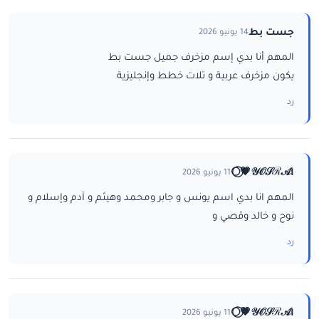
جست بط
14 يونيو 2026
المهم أنا بدي إسم مزخرف جميل جست بط
يكون مزخرف عربية و تلات خطط وإنجليزية
رد
ا𝒴𝒪𝒮ℛ𝒜💗⃝🌕
11 يونيو 2026
المهم انا بدي اسم يونس و جابر ومحمد وهيثم و آدم وإسلام و
نوح و خالد وقصي و
رد
ا𝒴𝒪𝒮ℛ𝒜💗⃝🌕
11 يونيو 2026