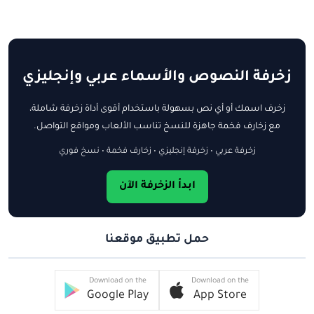
زخرفة النصوص والأسماء عربي وإنجليزي
زخرف اسمك أو أي نص بسهولة باستخدام أقوى أداة زخرفة شاملة،
مع زخارف فخمة جاهزة للنسخ تناسب الألعاب ومواقع التواصل.
زخرفة عربي • زخرفة إنجليزي • زخارف فخمة • نسخ فوري
ابدأ الزخرفة الآن
حمل تطبيق موقعنا
Download on the
Download on the
Google Play
App Store