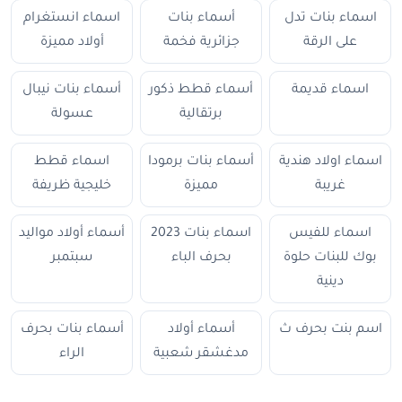
اسماء بنات تدل
أسماء بنات
اسماء انستغرام
على الرقة
جزائرية فخمة
أولاد مميزة
اسماء قديمة
أسماء قطط ذكور
أسماء بنات نيبال
برتقالية
عسولة
اسماء اولاد هندية
أسماء بنات برمودا
اسماء قطط
غريبة
مميزة
خليجية ظريفة
اسماء للفيس
اسماء بنات 2023
أسماء أولاد مواليد
بوك للبنات حلوة
بحرف الباء
سبتمبر
دينية
اسم بنت بحرف ث
أسماء أولاد
أسماء بنات بحرف
مدغشقر شعبية
الراء