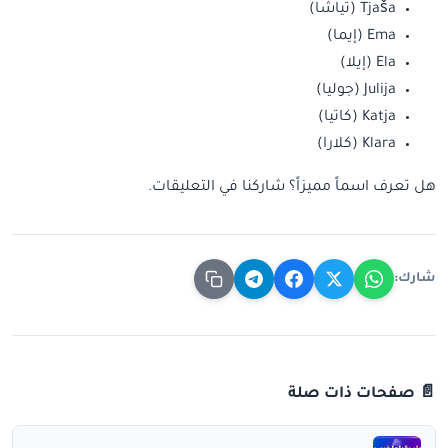
Tjaša (تياشا)
Ema (إيما)
Ela (إيلا)
Julija (جوليا)
Katja (كاتيا)
Klara (كلارا)
هل تعرف اسماً مميزاً؟ شاركنا في التعليقات.
شارك:
📄 صفحات ذات صلة