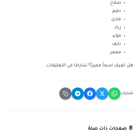
صلاح
حليم
فادى
زياد
مؤيد
نايف
معمر
هل تعرف اسماً مميزاً؟ شاركنا في التعليقات.
شارك:
📄 صفحات ذات صلة