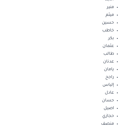
منير
ميثم
حسين
خاطب
بكر
عثمان
طالب
عدنان
يامان
راجح
إلياس
عادل
حسان
اصيل
حجازي
منصف