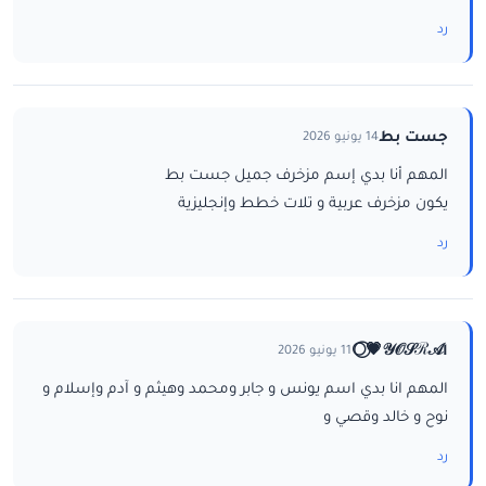
رد
جست بط
14 يونيو 2026
المهم أنا بدي إسم مزخرف جميل جست بط
يكون مزخرف عربية و تلات خطط وإنجليزية
رد
ا𝒴𝒪𝒮ℛ𝒜💗⃝🌕
11 يونيو 2026
المهم انا بدي اسم يونس و جابر ومحمد وهيثم و آدم وإسلام و
نوح و خالد وقصي و
رد