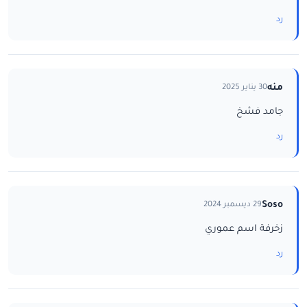
رد
منه
30 يناير 2025
جامد فشخ
رد
Soso
29 ديسمبر 2024
زخرفة اسم عموري
رد