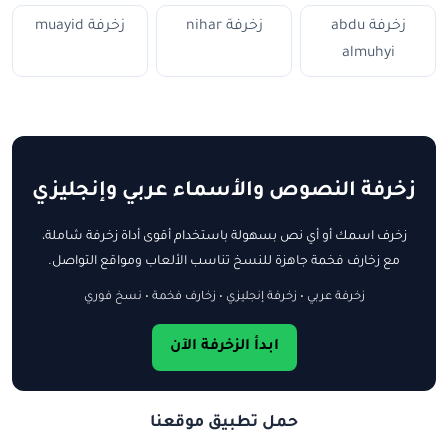
زخرفة abdu
زخرفة nihar
زخرفة muayid
almuhyi
زخرفة النصوص والأسماء عربي وإنجليزي
زخرف اسمك أو أي نص بسهولة باستخدام أقوى أداة زخرفة شاملة،
مع زخارف فخمة جاهزة للنسخ تناسب الألعاب ومواقع التواصل.
زخرفة عربي • زخرفة إنجليزي • زخارف فخمة • نسخ فوري
ابدأ الزخرفة الآن
حمل تطبيق موقعنا