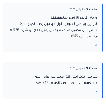
وفو ١٢٣٤
23 يناير 2026
او ماي قاددد انا اجدد تعليقققققق
اللي يبي يرد على تعليقي الأول حق مين يحب الكيبوب يكتب
اسمي اللي مكتوب قدامكم بعدين يقول انا او اي شيء 💗🫶🎀
وبسس باايي 👋🏻
رد
وفو ١٢٣٤
23 يناير 2026
حلو بس كنت ابغى أكثر حبيت بس عادي سؤال
مين كيبوبي هنا يعني يحب الكيبوب ?? 😖😭
رد