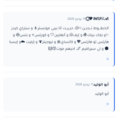
ا𝒴𝒪𝒮ℛ𝒜💗⃝🌕
11 يونيو 2026
الخطـــوط تــجنــن✨🐚، حبــيــت أنا بيبي مونستر🌷 و ستراي كيدز
✨و بلاك بينك🍇 و إيف🐚 و أنهايبن🤍 و كورتس⭐ و بتس🍥 و
هآرتس تو هآرتس💖 و كاتساي🎀 و نيوجينز🍄 و إيليت ☁️و إيسبا
🌑 و لي سيرافيم 🌌، احبهم موت😚🙌
رد
أبو الوليد
11 يونيو 2026
أبو الوليد
رد