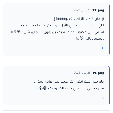
وفو ١٢٣٤
23 يناير 2026
او ماي قاددد انا اجدد تعليقققققق
اللي يبي يرد على تعليقي الأول حق مين يحب الكيبوب يكتب
اسمي اللي مكتوب قدامكم بعدين يقول انا او اي شيء 💗🫶🎀
وبسس باايي 👋🏻
رد
وفو ١٢٣٤
23 يناير 2026
حلو بس كنت ابغى أكثر حبيت بس عادي سؤال
مين كيبوبي هنا يعني يحب الكيبوب ?? 😖😭
رد