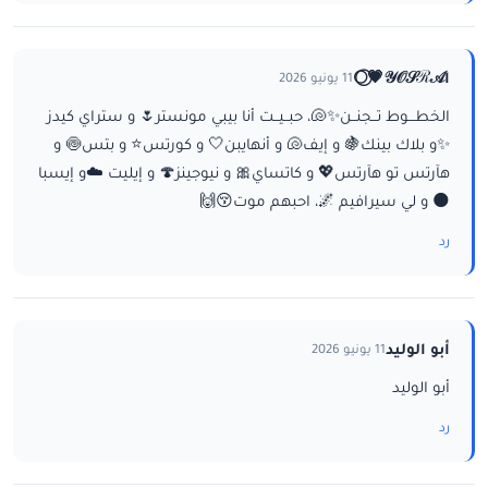
ا𝒴𝒪𝒮ℛ𝒜💗⃝🌕
11 يونيو 2026
الخطـــوط تــجنــن✨🐚، حبــيــت أنا بيبي مونستر🌷 و ستراي كيدز
✨و بلاك بينك🍇 و إيف🐚 و أنهايبن🤍 و كورتس⭐ و بتس🍥 و
هآرتس تو هآرتس💖 و كاتساي🎀 و نيوجينز🍄 و إيليت ☁️و إيسبا
🌑 و لي سيرافيم 🌌، احبهم موت😚🙌
رد
أبو الوليد
11 يونيو 2026
أبو الوليد
رد