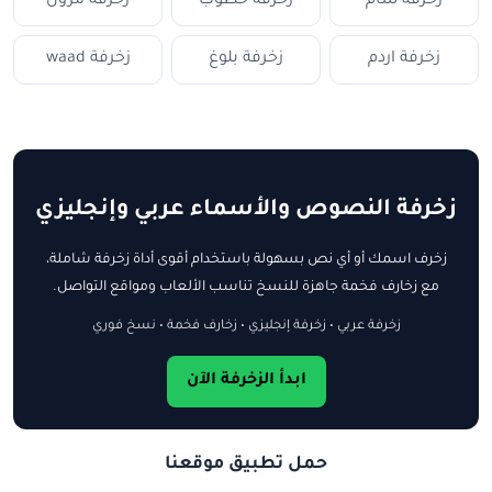
زخرفة سام
زخرفة حطوب
زخرفة مزون
زخرفة اردم
زخرفة بلوغ
زخرفة waad
زخرفة النصوص والأسماء عربي وإنجليزي
زخرف اسمك أو أي نص بسهولة باستخدام أقوى أداة زخرفة شاملة،
مع زخارف فخمة جاهزة للنسخ تناسب الألعاب ومواقع التواصل.
زخرفة عربي • زخرفة إنجليزي • زخارف فخمة • نسخ فوري
ابدأ الزخرفة الآن
حمل تطبيق موقعنا