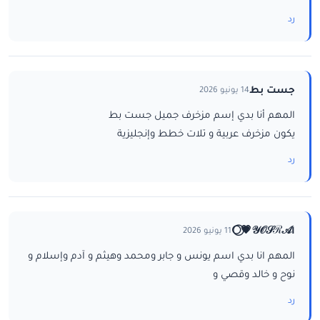
رد
جست بط
14 يونيو 2026
المهم أنا بدي إسم مزخرف جميل جست بط
يكون مزخرف عربية و تلات خطط وإنجليزية
رد
ا𝒴𝒪𝒮ℛ𝒜💗⃝🌕
11 يونيو 2026
المهم انا بدي اسم يونس و جابر ومحمد وهيثم و آدم وإسلام و
نوح و خالد وقصي و
رد