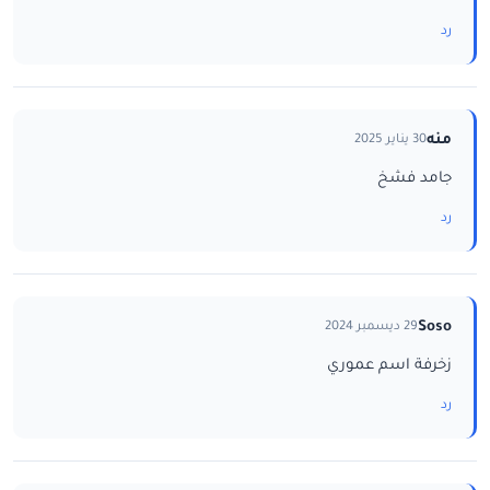
رد
منه
30 يناير 2025
جامد فشخ
رد
Soso
29 ديسمبر 2024
زخرفة اسم عموري
رد