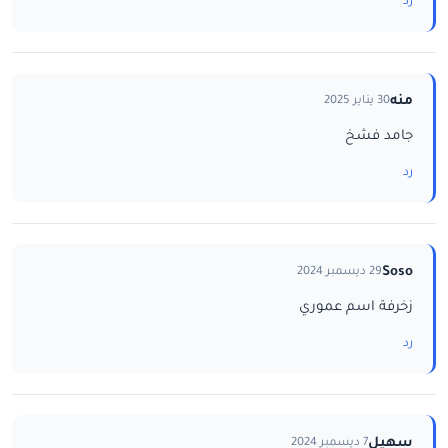
رد
منه
30 يناير 2025
جامد فشخ
رد
Soso
29 ديسمبر 2024
زخرفة اسم عموري
رد
سهيل
7 ديسمبر 2024