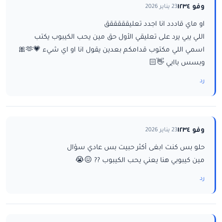
وفو ١٢٣٤
23 يناير 2026
او ماي قاددد انا اجدد تعليقققققق
اللي يبي يرد على تعليقي الأول حق مين يحب الكيبوب يكتب
اسمي اللي مكتوب قدامكم بعدين يقول انا او اي شيء 💗🫶🎀
وبسس باايي 👋🏻
رد
وفو ١٢٣٤
23 يناير 2026
حلو بس كنت ابغى أكثر حبيت بس عادي سؤال
مين كيبوبي هنا يعني يحب الكيبوب ?? 😖😭
رد