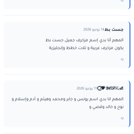
رد
جست بط
14 يونيو 2026
المهم أنا بدي إسم مزخرف جميل جست بط
يكون مزخرف عربية و تلات خطط وإنجليزية
رد
ا𝒴𝒪𝒮ℛ𝒜💗⃝🌕
11 يونيو 2026
المهم انا بدي اسم يونس و جابر ومحمد وهيثم و آدم وإسلام و
نوح و خالد وقصي و
رد