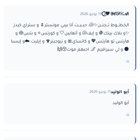
ا𝒴𝒪𝒮ℛ𝒜💗⃝🌕
11 يونيو 2026
الخطـــوط تــجنــن✨🐚، حبــيــت أنا بيبي مونستر🌷 و ستراي كيدز
✨و بلاك بينك🍇 و إيف🐚 و أنهايبن🤍 و كورتس⭐ و بتس🍥 و
هآرتس تو هآرتس💖 و كاتساي🎀 و نيوجينز🍄 و إيليت ☁️و إيسبا
🌑 و لي سيرافيم 🌌، احبهم موت😚🙌
رد
أبو الوليد
11 يونيو 2026
أبو الوليد
رد