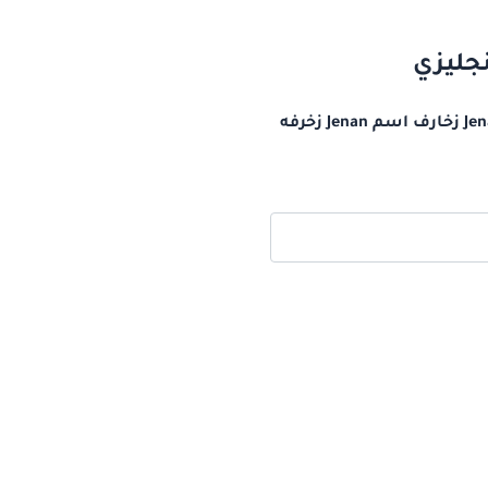
زخرفة اسم Jenan بالانجليزي اسم جنان مزخرف بالانجليزي كيف أكتب اسم جنان بالانجليزي Jenaan زخارف اسم Jenan زخرفه