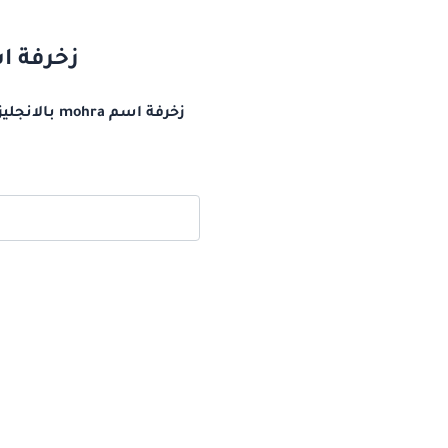
زخرفة اسم mohra بالانجليزي اسم مهر