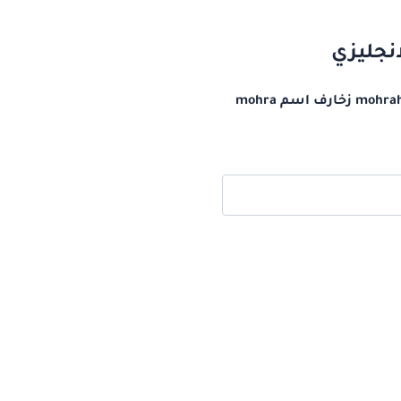
زخرفة اسم mohra بالانجليزي اسم مهرة مزخرف بالانجليزي كيف أكتب اسم مهره بالانجليزي mohrah زخارف اسم mohra