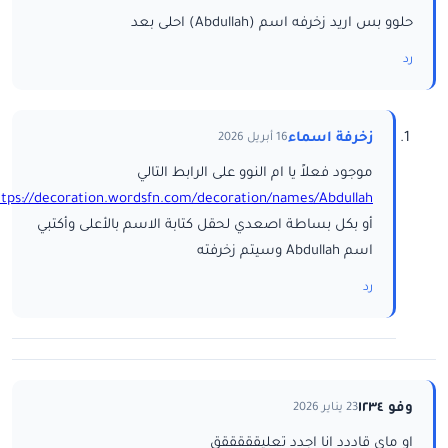
حلوو بس اريد زخرفه اسم (Abdullah) احلى بعد
رد
زخرفة اسماء
16 أبريل 2026
موجود فعلاً يا ام النوو على الرابط التالي
ttps://decoration.wordsfn.com/decoration/names/Abdullah/
أو بكل بساطة اصعدي لحقل كتابة الاسم بالأعلى وأكتبي
اسم Abdullah وسيتم زخرفته
رد
وفو ١٢٣٤
23 يناير 2026
او ماي قاددد انا اجدد تعليقققققق