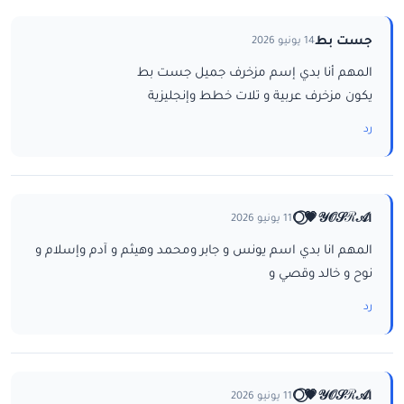
جست بط
14 يونيو 2026
المهم أنا بدي إسم مزخرف جميل جست بط
يكون مزخرف عربية و تلات خطط وإنجليزية
رد
ا𝒴𝒪𝒮ℛ𝒜💗⃝🌕
11 يونيو 2026
المهم انا بدي اسم يونس و جابر ومحمد وهيثم و آدم وإسلام و
نوح و خالد وقصي و
رد
ا𝒴𝒪𝒮ℛ𝒜💗⃝🌕
11 يونيو 2026