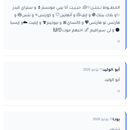
الخطـــوط تــجنــن✨🐚، حبــيــت أنا بيبي مونستر🌷 و ستراي كيدز
✨و بلاك بينك🍇 و إيف🐚 و أنهايبن🤍 و كورتس⭐ و بتس🍥 و
هآرتس تو هآرتس💖 و كاتساي🎀 و نيوجينز🍄 و إيليت ☁️و إيسبا
🌑 و لي سيرافيم 🌌، احبهم موت😚🙌
رد
أبو الوليد
11 يونيو 2026
أبو الوليد
رد
بودا
11 يونيو 2026
تيتيوبر