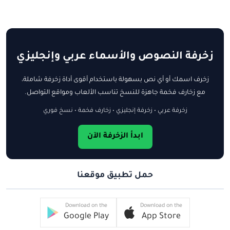
زخرفة النصوص والأسماء عربي وإنجليزي
زخرف اسمك أو أي نص بسهولة باستخدام أقوى أداة زخرفة شاملة،
مع زخارف فخمة جاهزة للنسخ تناسب الألعاب ومواقع التواصل.
زخرفة عربي • زخرفة إنجليزي • زخارف فخمة • نسخ فوري
ابدأ الزخرفة الآن
حمل تطبيق موقعنا
Download on the
Download on the
Google Play
App Store