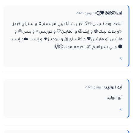
ا𝒴𝒪𝒮ℛ𝒜💗⃝🌕
11 يونيو 2026
الخطـــوط تــجنــن✨🐚، حبــيــت أنا بيبي مونستر🌷 و ستراي كيدز
✨و بلاك بينك🍇 و إيف🐚 و أنهايبن🤍 و كورتس⭐ و بتس🍥 و
هآرتس تو هآرتس💖 و كاتساي🎀 و نيوجينز🍄 و إيليت ☁️و إيسبا
🌑 و لي سيرافيم 🌌، احبهم موت😚🙌
رد
أبو الوليد
11 يونيو 2026
أبو الوليد
رد