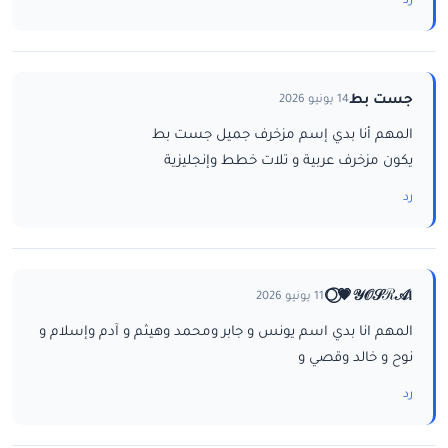
رد
جست بط
14 يونيو 2026
المهم أنا بدي إسم مزخرف جميل جست بط
يكون مزخرف عربية و تلات خطط وإنجليزية
رد
ا𝒴𝒪𝒮ℛ𝒜💗⃝🌕
11 يونيو 2026
المهم انا بدي اسم يونس و جابر ومحمد وهيثم و آدم وإسلام و
نوح و خالد وقصي و
رد