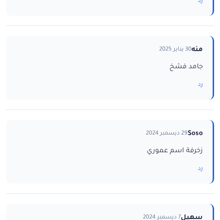
رد
منه
30 يناير 2025
جامد فشخ
رد
Soso
29 ديسمبر 2024
زخرفة اسم عموري
رد
سهيل
7 ديسمبر 2024