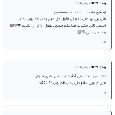
وفو ١٢٣٤
23 يناير 2026
او ماي قاددد انا اجدد تعليقققققق
اللي يبي يرد على تعليقي الأول حق مين يحب الكيبوب يكتب
اسمي اللي مكتوب قدامكم بعدين يقول انا او اي شيء 💗🫶🎀
وبسس باايي 👋🏻
رد
وفو ١٢٣٤
23 يناير 2026
حلو بس كنت ابغى أكثر حبيت بس عادي سؤال
مين كيبوبي هنا يعني يحب الكيبوب ?? 😖😭
رد