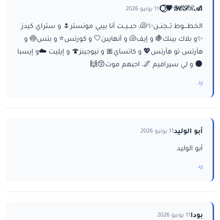
ا𝒴𝒪𝒮ℛ𝒜💗⃝🌕
11 يونيو 2026
الخطـــوط تــجنــن✨🐚، حبــيــت أنا بيبي مونستر🌷 و ستراي كيدز
✨و بلاك بينك🍇 و إيف🐚 و أنهايبن🤍 و كورتس⭐ و بتس🍥 و
هآرتس تو هآرتس💖 و كاتساي🎀 و نيوجينز🍄 و إيليت ☁️و إيسبا
🌑 و لي سيرافيم 🌌، احبهم موت😚🙌
رد
أبو الوليد
11 يونيو 2026
أبو الوليد
رد
بودا
11 يونيو 2026