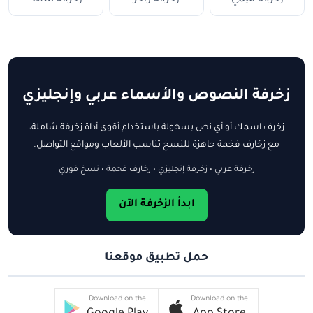
زخرفة النصوص والأسماء عربي وإنجليزي
زخرف اسمك أو أي نص بسهولة باستخدام أقوى أداة زخرفة شاملة،
مع زخارف فخمة جاهزة للنسخ تناسب الألعاب ومواقع التواصل.
زخرفة عربي • زخرفة إنجليزي • زخارف فخمة • نسخ فوري
ابدأ الزخرفة الآن
حمل تطبيق موقعنا
Download on the
Download on the