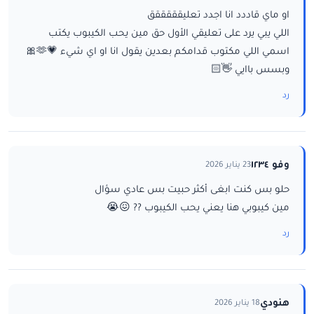
او ماي قاددد انا اجدد تعليقققققق
اللي يبي يرد على تعليقي الأول حق مين يحب الكيبوب يكتب
اسمي اللي مكتوب قدامكم بعدين يقول انا او اي شيء 💗🫶🎀
وبسس باايي 👋🏻
رد
وفو ١٢٣٤
23 يناير 2026
حلو بس كنت ابغى أكثر حبيت بس عادي سؤال
مين كيبوبي هنا يعني يحب الكيبوب ?? 😖😭
رد
هنودي
18 يناير 2026