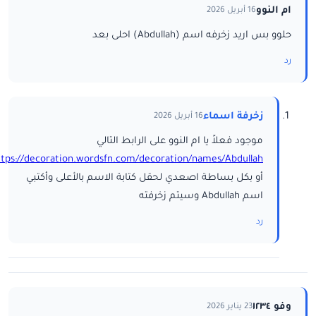
ام النوو
16 أبريل 2026
حلوو بس اريد زخرفه اسم (Abdullah) احلى بعد
رد
زخرفة اسماء
16 أبريل 2026
موجود فعلاً يا ام النوو على الرابط التالي
ttps://decoration.wordsfn.com/decoration/names/Abdullah/
أو بكل بساطة اصعدي لحقل كتابة الاسم بالأعلى وأكتبي
اسم Abdullah وسيتم زخرفته
رد
وفو ١٢٣٤
23 يناير 2026