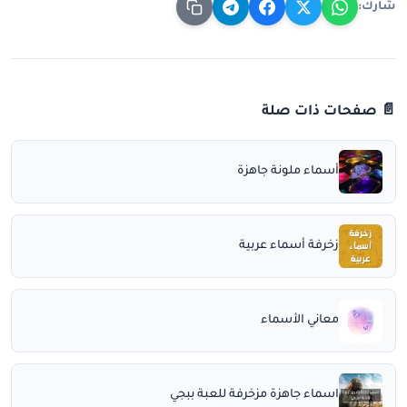
شارك:
📄 صفحات ذات صلة
أسماء ملونة جاهزة
زخرفة أسماء عربية
معاني الأسماء
اسماء جاهزة مزخرفة للعبة ببجي