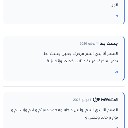
انور
رد
جست بط
14 يونيو 2026
المهم أنا بدي إسم مزخرف جميل جست بط
يكون مزخرف عربية و تلات خطط وإنجليزية
رد
ا𝒴𝒪𝒮ℛ𝒜💗⃝🌕
11 يونيو 2026
المهم انا بدي اسم يونس و جابر ومحمد وهيثم و آدم وإسلام و
نوح و خالد وقصي و