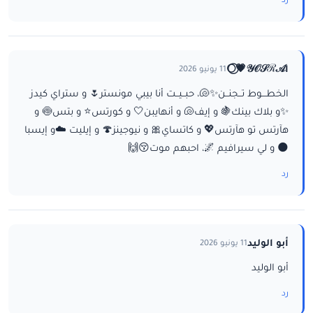
رد
ا𝒴𝒪𝒮ℛ𝒜💗⃝🌕
11 يونيو 2026
الخطـــوط تــجنــن✨🐚، حبــيــت أنا بيبي مونستر🌷 و ستراي كيدز
✨و بلاك بينك🍇 و إيف🐚 و أنهايبن🤍 و كورتس⭐ و بتس🍥 و
هآرتس تو هآرتس💖 و كاتساي🎀 و نيوجينز🍄 و إيليت ☁️و إيسبا
🌑 و لي سيرافيم 🌌، احبهم موت😚🙌
رد
أبو الوليد
11 يونيو 2026
أبو الوليد
رد