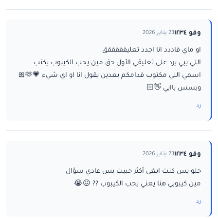
وفو ١٢٣٤
23 يناير 2026
او ماي قاددد انا اجدد تعليقققققق
اللي يبي يرد على تعليقي الأول حق مين يحب الكيبوب يكتب
اسمي اللي مكتوب قدامكم بعدين يقول انا او اي شيء 💗🫶🎀
وبسس باايي 👋🏻
رد
وفو ١٢٣٤
23 يناير 2026
حلو بس كنت ابغى أكثر حبيت بس عادي سؤال
مين كيبوبي هنا يعني يحب الكيبوب ?? 😖😭
رد