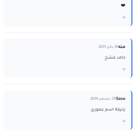
❤️
رد
منه
30 يناير 2025
جامد فشخ
رد
Soso
29 ديسمبر 2024
زخرفة اسم عموري
رد