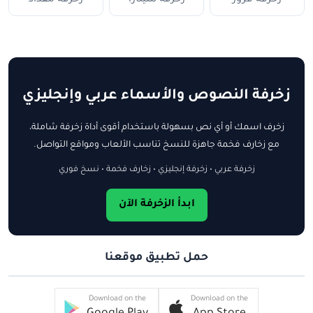
زخرفة النصوص والأسماء عربي وإنجليزي
زخرف اسمك أو أي نص بسهولة باستخدام أقوى أداة زخرفة شاملة،
مع زخارف فخمة جاهزة للنسخ تناسب الألعاب ومواقع التواصل.
زخرفة عربي • زخرفة إنجليزي • زخارف فخمة • نسخ فوري
ابدأ الزخرفة الآن
حمل تطبيق موقعنا
Download on the
Download on the