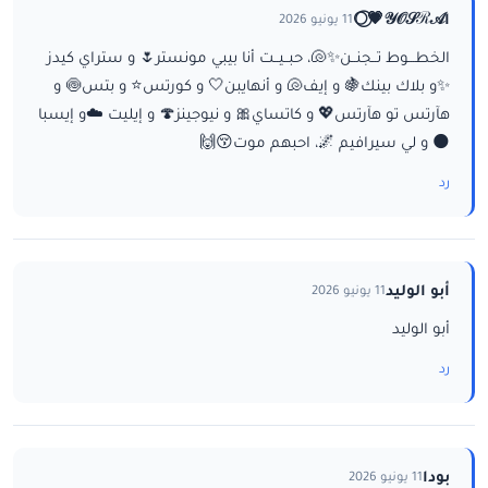
ا𝒴𝒪𝒮ℛ𝒜💗⃝🌕
11 يونيو 2026
الخطـــوط تــجنــن✨🐚، حبــيــت أنا بيبي مونستر🌷 و ستراي كيدز
✨و بلاك بينك🍇 و إيف🐚 و أنهايبن🤍 و كورتس⭐ و بتس🍥 و
هآرتس تو هآرتس💖 و كاتساي🎀 و نيوجينز🍄 و إيليت ☁️و إيسبا
🌑 و لي سيرافيم 🌌، احبهم موت😚🙌
رد
أبو الوليد
11 يونيو 2026
أبو الوليد
رد
بودا
11 يونيو 2026