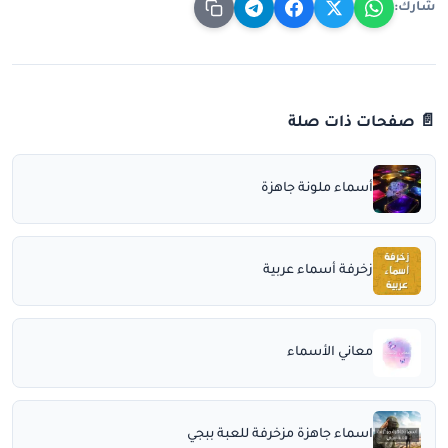
شارك:
📄 صفحات ذات صلة
أسماء ملونة جاهزة
زخرفة أسماء عربية
معاني الأسماء
اسماء جاهزة مزخرفة للعبة ببجي