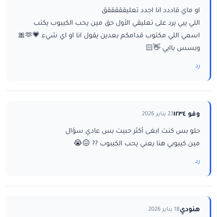
او ماي قاددد انا اجدد تعليقققققق
اللي يبي يرد على تعليقي الأول حق مين يحب الكيبوب يكتب
اسمي اللي مكتوب قدامكم بعدين يقول انا او اي شيء 💗🫶🎀
وبسس باايي 👋🏻
رد
وفو ١٢٣٤
23 يناير 2026
حلو بس كنت ابغى أكثر حبيت بس عادي سؤال
مين كيبوبي هنا يعني يحب الكيبوب ?? 😖😭
رد
هنودي
18 يناير 2026