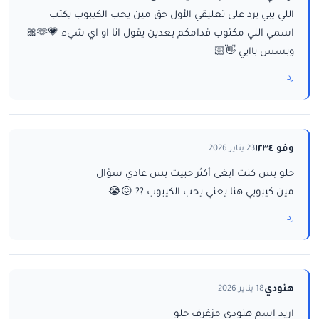
اللي يبي يرد على تعليقي الأول حق مين يحب الكيبوب يكتب
اسمي اللي مكتوب قدامكم بعدين يقول انا او اي شيء 💗🫶🎀
وبسس باايي 👋🏻
رد
وفو ١٢٣٤
23 يناير 2026
حلو بس كنت ابغى أكثر حبيت بس عادي سؤال
مين كيبوبي هنا يعني يحب الكيبوب ?? 😖😭
رد
هنودي
18 يناير 2026
اريد اسم هنودي مزغرف حلو