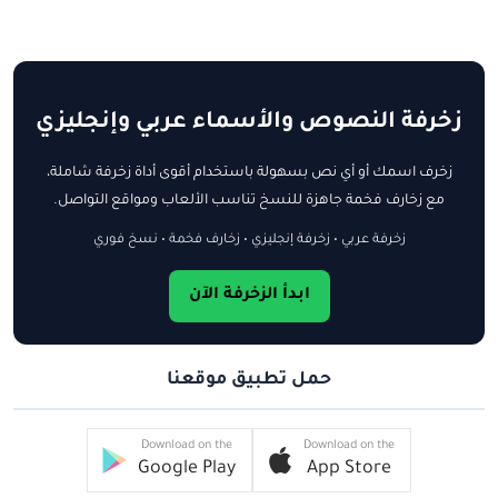
زخرفة النصوص والأسماء عربي وإنجليزي
زخرف اسمك أو أي نص بسهولة باستخدام أقوى أداة زخرفة شاملة،
مع زخارف فخمة جاهزة للنسخ تناسب الألعاب ومواقع التواصل.
زخرفة عربي • زخرفة إنجليزي • زخارف فخمة • نسخ فوري
ابدأ الزخرفة الآن
حمل تطبيق موقعنا
Download on the
Download on the
Google Play
App Store