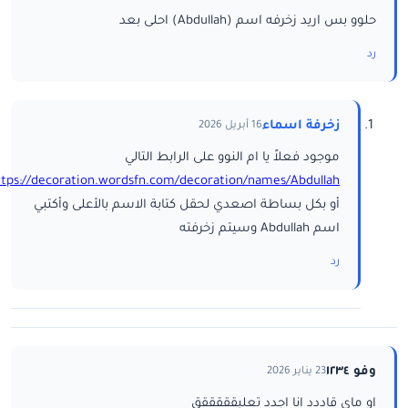
حلوو بس اريد زخرفه اسم (Abdullah) احلى بعد
رد
زخرفة اسماء
16 أبريل 2026
موجود فعلاً يا ام النوو على الرابط التالي
ttps://decoration.wordsfn.com/decoration/names/Abdullah/
أو بكل بساطة اصعدي لحقل كتابة الاسم بالأعلى وأكتبي
اسم Abdullah وسيتم زخرفته
رد
وفو ١٢٣٤
23 يناير 2026
او ماي قاددد انا اجدد تعليقققققق