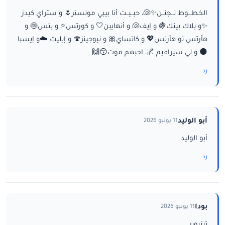
الخطـــوط تــجنــن✨🐚، حبــيــت أنا بيبي مونستر🌷 و ستراي كيدز
✨و بلاك بينك🍇 و إيف🐚 و أنهايبن🤍 و كورتس⭐ و بتس🍥 و
هآرتس تو هآرتس💖 و كاتساي🎀 و نيوجينز🍄 و إيليت ☁️و إيسبا
🌑 و لي سيرافيم 🌌، احبهم موت😚🙌
رد
أبو الوليد
11 يونيو 2026
أبو الوليد
رد
بودا
11 يونيو 2026
تيتيوبر