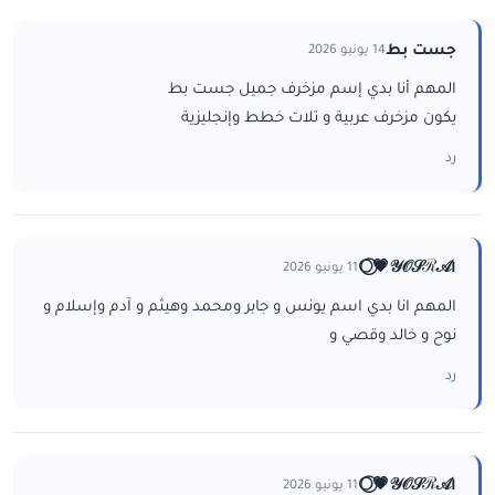
جست بط
14 يونيو 2026
المهم أنا بدي إسم مزخرف جميل جست بط
يكون مزخرف عربية و تلات خطط وإنجليزية
رد
ا𝒴𝒪𝒮ℛ𝒜💗⃝🌕
11 يونيو 2026
المهم انا بدي اسم يونس و جابر ومحمد وهيثم و آدم وإسلام و
نوح و خالد وقصي و
رد
ا𝒴𝒪𝒮ℛ𝒜💗⃝🌕
11 يونيو 2026