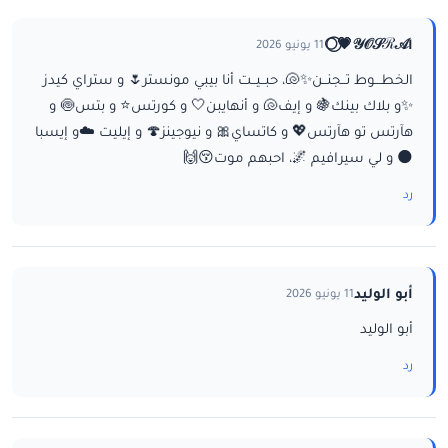
ا𝒴𝒪𝒮ℛ𝒜💗⃝🌕
11 يونيو 2026
الخطـــوط تــجنــن✨🐚، حبــيــت أنا بيبي مونستر🌷 و ستراي كيدز
✨و بلاك بينك🍇 و إيف🐚 و أنهايبن🤍 و كورتس⭐ و بتس🍥 و
هآرتس تو هآرتس💖 و كاتساي🎀 و نيوجينز🍄 و إيليت ☁️و إيسبا
🌑 و لي سيرافيم 🌌، احبهم موت😚🙌
رد
أبو الوليد
11 يونيو 2026
أبو الوليد
رد