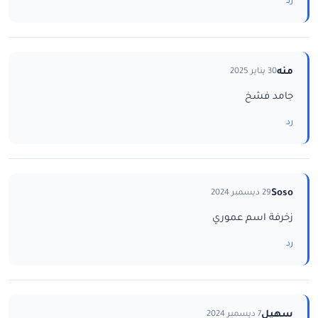
رد
منه
30 يناير 2025
جامد فشخ
رد
Soso
29 ديسمبر 2024
زخرفة اسم عموري
رد
سهيل
7 ديسمبر 2024