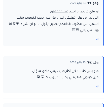
وفو ١٢٣٤
23 يناير 2026
او ماي قاددد انا اجدد تعليقققققق
اللي يبي يرد على تعليقي الأول حق مين يحب الكيبوب يكتب
اسمي اللي مكتوب قدامكم بعدين يقول انا او اي شيء 💗🫶🎀
وبسس باايي 👋🏻
رد
وفو ١٢٣٤
23 يناير 2026
حلو بس كنت ابغى أكثر حبيت بس عادي سؤال
مين كيبوبي هنا يعني يحب الكيبوب ?? 😖😭
رد