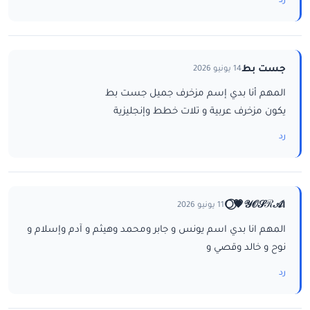
رد
جست بط
14 يونيو 2026
المهم أنا بدي إسم مزخرف جميل جست بط
يكون مزخرف عربية و تلات خطط وإنجليزية
رد
ا𝒴𝒪𝒮ℛ𝒜💗⃝🌕
11 يونيو 2026
المهم انا بدي اسم يونس و جابر ومحمد وهيثم و آدم وإسلام و
نوح و خالد وقصي و
رد