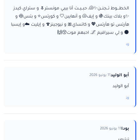
الخطـــوط تــجنــن✨🐚، حبــيــت أنا بيبي مونستر🌷 و ستراي كيدز
✨و بلاك بينك🍇 و إيف🐚 و أنهايبن🤍 و كورتس⭐ و بتس🍥 و
هآرتس تو هآرتس💖 و كاتساي🎀 و نيوجينز🍄 و إيليت ☁️و إيسبا
🌑 و لي سيرافيم 🌌، احبهم موت😚🙌
رد
أبو الوليد
11 يونيو 2026
أبو الوليد
رد
بودا
11 يونيو 2026
تيتيوبر