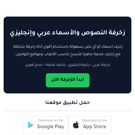
زخرفة النصوص والأسماء عربي وإنجليزي
زخرف اسمك أو أي نص بسهولة باستخدام أقوى أداة زخرفة شاملة،
مع زخارف فخمة جاهزة للنسخ تناسب الألعاب ومواقع التواصل.
زخرفة عربي • زخرفة إنجليزي • زخارف فخمة • نسخ فوري
ابدأ الزخرفة الآن
حمل تطبيق موقعنا
Download on the
Download on the
Google Play
App Store