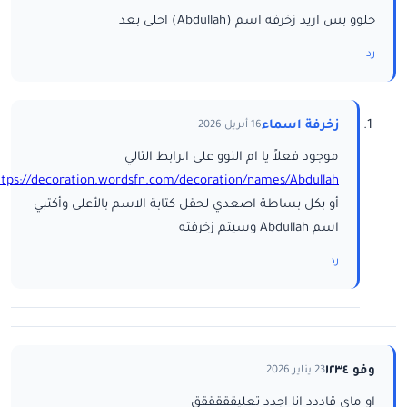
حلوو بس اريد زخرفه اسم (Abdullah) احلى بعد
رد
زخرفة اسماء
16 أبريل 2026
موجود فعلاً يا ام النوو على الرابط التالي
ttps://decoration.wordsfn.com/decoration/names/Abdullah/
أو بكل بساطة اصعدي لحقل كتابة الاسم بالأعلى وأكتبي
اسم Abdullah وسيتم زخرفته
رد
وفو ١٢٣٤
23 يناير 2026
او ماي قاددد انا اجدد تعليقققققق