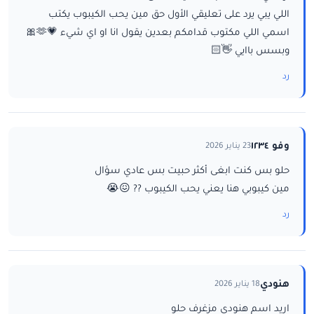
اللي يبي يرد على تعليقي الأول حق مين يحب الكيبوب يكتب
اسمي اللي مكتوب قدامكم بعدين يقول انا او اي شيء 💗🫶🎀
وبسس باايي 👋🏻
رد
وفو ١٢٣٤
23 يناير 2026
حلو بس كنت ابغى أكثر حبيت بس عادي سؤال
مين كيبوبي هنا يعني يحب الكيبوب ?? 😖😭
رد
هنودي
18 يناير 2026
اريد اسم هنودي مزغرف حلو