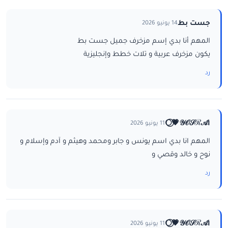
جست بط
14 يونيو 2026
المهم أنا بدي إسم مزخرف جميل جست بط
يكون مزخرف عربية و تلات خطط وإنجليزية
رد
ا𝒴𝒪𝒮ℛ𝒜💗⃝🌕
11 يونيو 2026
المهم انا بدي اسم يونس و جابر ومحمد وهيثم و آدم وإسلام و
نوح و خالد وقصي و
رد
ا𝒴𝒪𝒮ℛ𝒜💗⃝🌕
11 يونيو 2026