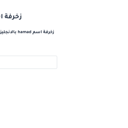
زخرفة اسم hamad بالانجليزي اسم حما