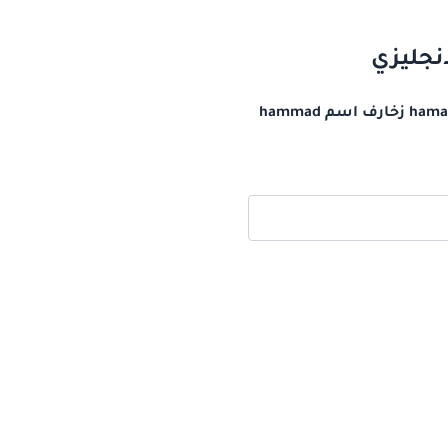
زخرفة اسم hamad بالانجليزي اسم حماد مزخرف بالانجليزي كيف أكتب اسم حماد بالانجليزي hamad زخارف اسم hammad