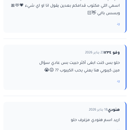
اسمي اللي مكتوب قدامكم بعدين يقول انا او اي شيء 💗🫶🎀
وبسس باايي 👋🏻
رد
وفو ١٢٣٤
23 يناير 2026
حلو بس كنت ابغى أكثر حبيت بس عادي سؤال
مين كيبوبي هنا يعني يحب الكيبوب ?? 😖😭
رد
هنودي
18 يناير 2026
اريد اسم هنودي مزغرف حلو