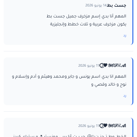
جست بط
14 يونيو 2026
المهم أنا بدي إسم مزخرف جميل جست بط
يكون مزخرف عربية و تلات خطط وإنجليزية
رد
ا𝒴𝒪𝒮ℛ𝒜💗⃝🌕
11 يونيو 2026
المهم انا بدي اسم يونس و جابر ومحمد وهيثم و آدم وإسلام و
نوح و خالد وقصي و
رد
ا𝒴𝒪𝒮ℛ𝒜💗⃝🌕
11 يونيو 2026