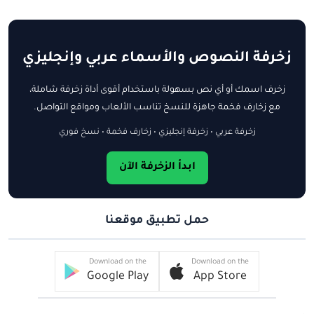
زخرفة النصوص والأسماء عربي وإنجليزي
زخرف اسمك أو أي نص بسهولة باستخدام أقوى أداة زخرفة شاملة،
مع زخارف فخمة جاهزة للنسخ تناسب الألعاب ومواقع التواصل.
زخرفة عربي • زخرفة إنجليزي • زخارف فخمة • نسخ فوري
ابدأ الزخرفة الآن
حمل تطبيق موقعنا
Download on the
Download on the
Google Play
App Store