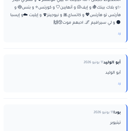
الخطـــوط تــجنــن✨🐚، حبــيــت أنا بيبي مونستر🌷 و ستراي كيدز
✨و بلاك بينك🍇 و إيف🐚 و أنهايبن🤍 و كورتس⭐ و بتس🍥 و
هآرتس تو هآرتس💖 و كاتساي🎀 و نيوجينز🍄 و إيليت ☁️و إيسبا
🌑 و لي سيرافيم 🌌، احبهم موت😚🙌
رد
أبو الوليد
11 يونيو 2026
أبو الوليد
رد
بودا
11 يونيو 2026
تيتيوبر