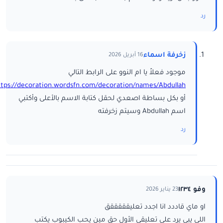
رد
زخرفة اسماء
16 أبريل 2026
موجود فعلاً يا ام النوو على الرابط التالي
ttps://decoration.wordsfn.com/decoration/names/Abdullah/
أو بكل بساطة اصعدي لحقل كتابة الاسم بالأعلى وأكتبي
اسم Abdullah وسيتم زخرفته
رد
وفو ١٢٣٤
23 يناير 2026
او ماي قاددد انا اجدد تعليقققققق
اللي يبي يرد على تعليقي الأول حق مين يحب الكيبوب يكتب