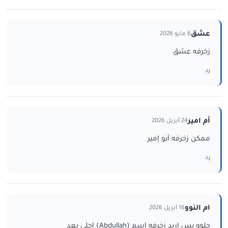
عشق
6 مايو 2026
زخرفه عشق
رد
أم امير
24 أبريل 2026
ممكن زخرفه أبو إمير
رد
ام النوو
16 أبريل 2026
حلوو بس اريد زخرفه اسم (Abdullah) احلى بعد