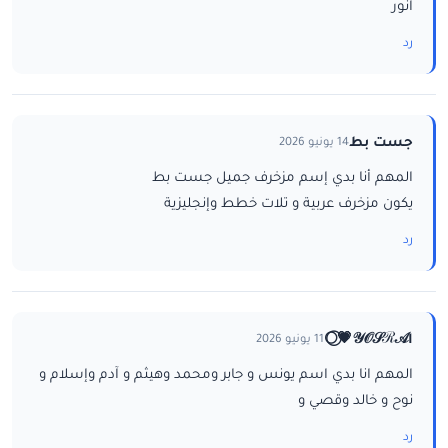
انور
رد
جست بط
14 يونيو 2026
المهم أنا بدي إسم مزخرف جميل جست بط
يكون مزخرف عربية و تلات خطط وإنجليزية
رد
ا𝒴𝒪𝒮ℛ𝒜💗⃝🌕
11 يونيو 2026
المهم انا بدي اسم يونس و جابر ومحمد وهيثم و آدم وإسلام و
نوح و خالد وقصي و
رد