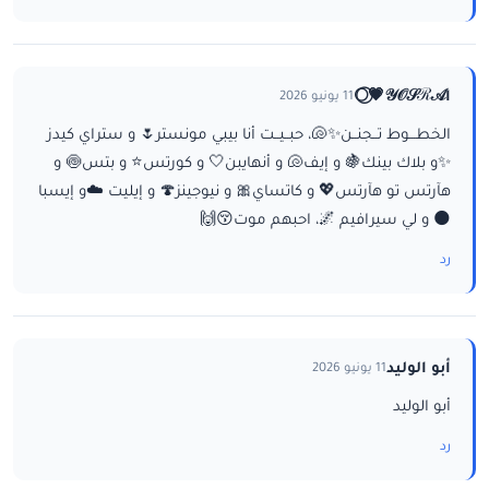
ا𝒴𝒪𝒮ℛ𝒜💗⃝🌕
11 يونيو 2026
الخطـــوط تــجنــن✨🐚، حبــيــت أنا بيبي مونستر🌷 و ستراي كيدز
✨و بلاك بينك🍇 و إيف🐚 و أنهايبن🤍 و كورتس⭐ و بتس🍥 و
هآرتس تو هآرتس💖 و كاتساي🎀 و نيوجينز🍄 و إيليت ☁️و إيسبا
🌑 و لي سيرافيم 🌌، احبهم موت😚🙌
رد
أبو الوليد
11 يونيو 2026
أبو الوليد
رد