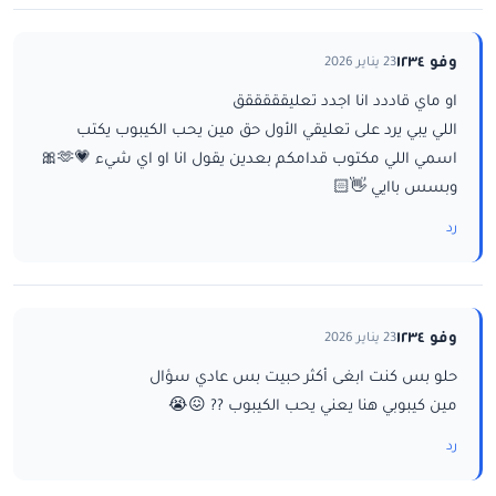
وفو ١٢٣٤
23 يناير 2026
او ماي قاددد انا اجدد تعليقققققق
اللي يبي يرد على تعليقي الأول حق مين يحب الكيبوب يكتب
اسمي اللي مكتوب قدامكم بعدين يقول انا او اي شيء 💗🫶🎀
وبسس باايي 👋🏻
رد
وفو ١٢٣٤
23 يناير 2026
حلو بس كنت ابغى أكثر حبيت بس عادي سؤال
مين كيبوبي هنا يعني يحب الكيبوب ?? 😖😭
رد