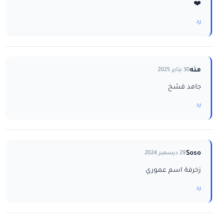
❤️
رد
منه
30 يناير 2025
جامد فشخ
رد
Soso
29 ديسمبر 2024
زخرفة اسم عموري
رد