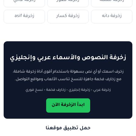
زخرفة نسمة
زخرفة فغور
زخرفة فادي
زخرفة دانه
زخرفة كسار
زخرفة asif
زخرفة النصوص والأسماء عربي وإنجليزي
زخرف اسمك أو أي نص بسهولة باستخدام أقوى أداة زخرفة شاملة،
مع زخارف فخمة جاهزة للنسخ تناسب الألعاب ومواقع التواصل.
زخرفة عربي • زخرفة إنجليزي • زخارف فخمة • نسخ فوري
ابدأ الزخرفة الآن
حمل تطبيق موقعنا