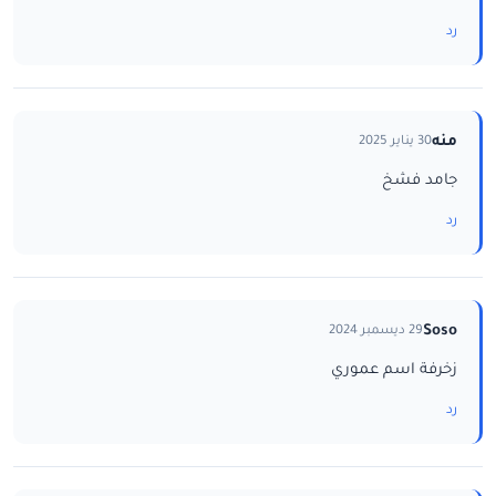
رد
منه
30 يناير 2025
جامد فشخ
رد
Soso
29 ديسمبر 2024
زخرفة اسم عموري
رد