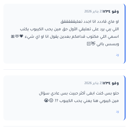
وفو ١٢٣٤
23 يناير 2026
او ماي قاددد انا اجدد تعليقققققق
اللي يبي يرد على تعليقي الأول حق مين يحب الكيبوب يكتب
اسمي اللي مكتوب قدامكم بعدين يقول انا او اي شيء 💗🫶🎀
وبسس باايي 👋🏻
رد
وفو ١٢٣٤
23 يناير 2026
حلو بس كنت ابغى أكثر حبيت بس عادي سؤال
مين كيبوبي هنا يعني يحب الكيبوب ?? 😖😭
رد