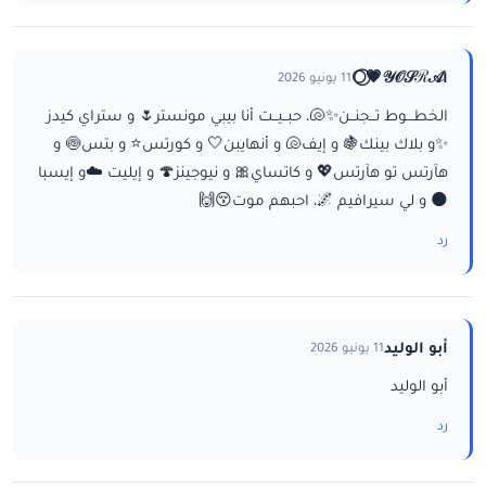
ا𝒴𝒪𝒮ℛ𝒜💗⃝🌕
11 يونيو 2026
الخطـــوط تــجنــن✨🐚، حبــيــت أنا بيبي مونستر🌷 و ستراي كيدز
✨و بلاك بينك🍇 و إيف🐚 و أنهايبن🤍 و كورتس⭐ و بتس🍥 و
هآرتس تو هآرتس💖 و كاتساي🎀 و نيوجينز🍄 و إيليت ☁️و إيسبا
🌑 و لي سيرافيم 🌌، احبهم موت😚🙌
رد
أبو الوليد
11 يونيو 2026
أبو الوليد
رد