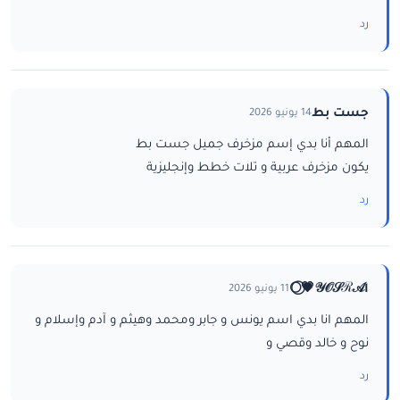
رد
جست بط
14 يونيو 2026
المهم أنا بدي إسم مزخرف جميل جست بط
يكون مزخرف عربية و تلات خطط وإنجليزية
رد
ا𝒴𝒪𝒮ℛ𝒜💗⃝🌕
11 يونيو 2026
المهم انا بدي اسم يونس و جابر ومحمد وهيثم و آدم وإسلام و
نوح و خالد وقصي و
رد