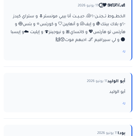
ا𝒴𝒪𝒮ℛ𝒜💗⃝🌕
11 يونيو 2026
الخطـــوط تــجنــن✨🐚، حبــيــت أنا بيبي مونستر🌷 و ستراي كيدز
✨و بلاك بينك🍇 و إيف🐚 و أنهايبن🤍 و كورتس⭐ و بتس🍥 و
هآرتس تو هآرتس💖 و كاتساي🎀 و نيوجينز🍄 و إيليت ☁️و إيسبا
🌑 و لي سيرافيم 🌌، احبهم موت😚🙌
رد
أبو الوليد
11 يونيو 2026
أبو الوليد
رد
بودا
11 يونيو 2026