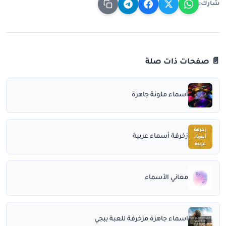
شارك:
📄 صفحات ذات صلة
أسماء ملونة جاهزة
زخرفة أسماء عربية
معاني الأسماء
اسماء جاهزة مزخرفة للعبة ببجي