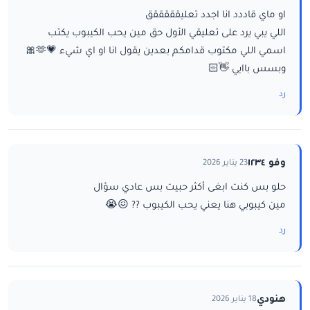
او ماي قاددد انا اجدد تعليقققققق
اللي يبي يرد على تعليقي الأول حق مين يحب الكيبوب يكتب
اسمي اللي مكتوب قدامكم بعدين يقول انا او اي شيء 💗🫶🎀
وبسس باايي 👋🏻
رد
وفو ١٢٣٤
23 يناير 2026
حلو بس كنت ابغى أكثر حبيت بس عادي سؤال
مين كيبوبي هنا يعني يحب الكيبوب ?? 😖😭
رد
هنودي
18 يناير 2026