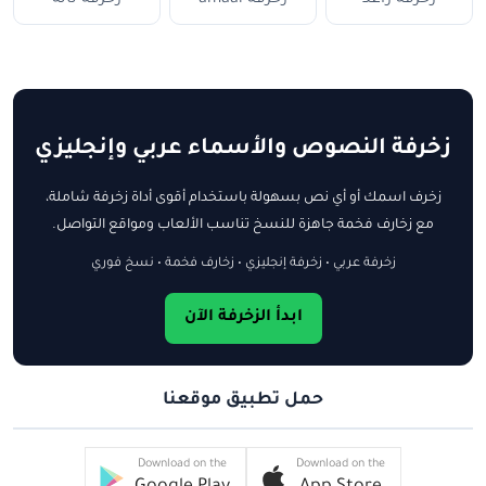
زخرفة النصوص والأسماء عربي وإنجليزي
زخرف اسمك أو أي نص بسهولة باستخدام أقوى أداة زخرفة شاملة،
مع زخارف فخمة جاهزة للنسخ تناسب الألعاب ومواقع التواصل.
زخرفة عربي • زخرفة إنجليزي • زخارف فخمة • نسخ فوري
ابدأ الزخرفة الآن
حمل تطبيق موقعنا
Download on the
Download on the