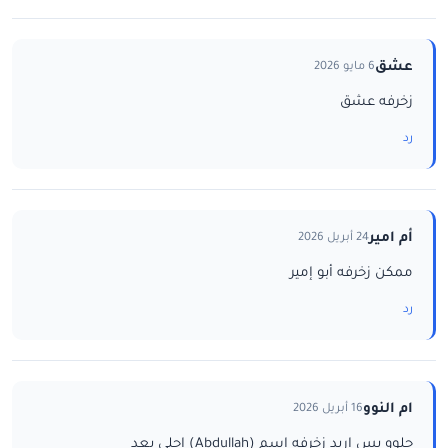
عشق
6 مايو 2026
زخرفه عشق
رد
أم امير
24 أبريل 2026
ممكن زخرفه أبو إمير
رد
ام النوو
16 أبريل 2026
حلوو بس اريد زخرفه اسم (Abdullah) احلى بعد