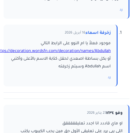
رد
زخرفة اسماء
16 أبريل 2026
موجود فعلاً يا ام النوو على الرابط التالي
ttps://decoration.wordsfn.com/decoration/names/Abdullah/
أو بكل بساطة اصعدي لحقل كتابة الاسم بالأعلى وأكتبي
اسم Abdullah وسيتم زخرفته
رد
وفو ١٢٣٤
23 يناير 2026
او ماي قاددد انا اجدد تعليقققققق
اللي يبي يرد على تعليقي الأول حق مين يحب الكيبوب يكتب