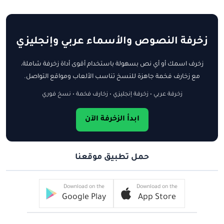
زخرفة النصوص والأسماء عربي وإنجليزي
زخرف اسمك أو أي نص بسهولة باستخدام أقوى أداة زخرفة شاملة،
مع زخارف فخمة جاهزة للنسخ تناسب الألعاب ومواقع التواصل.
زخرفة عربي • زخرفة إنجليزي • زخارف فخمة • نسخ فوري
ابدأ الزخرفة الآن
حمل تطبيق موقعنا
Download on the
Download on the
Google Play
App Store