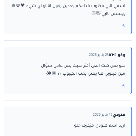
اسمي اللي مكتوب قدامكم بعدين يقول انا او اي شيء 💗🫶🎀
وبسس باايي 👋🏻
رد
وفو ١٢٣٤
23 يناير 2026
حلو بس كنت ابغى أكثر حبيت بس عادي سؤال
مين كيبوبي هنا يعني يحب الكيبوب ?? 😖😭
رد
هنودي
18 يناير 2026
اريد اسم هنودي مزغرف حلو