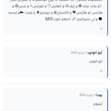
الخطـــوط تــجنــن✨🐚، حبــيــت أنا بيبي مونستر🌷 و ستراي كيدز
✨و بلاك بينك🍇 و إيف🐚 و أنهايبن🤍 و كورتس⭐ و بتس🍥 و
هآرتس تو هآرتس💖 و كاتساي🎀 و نيوجينز🍄 و إيليت ☁️و إيسبا
🌑 و لي سيرافيم 🌌، احبهم موت😚🙌
رد
أبو الوليد
11 يونيو 2026
أبو الوليد
رد
بودا
11 يونيو 2026
تيتيوبر