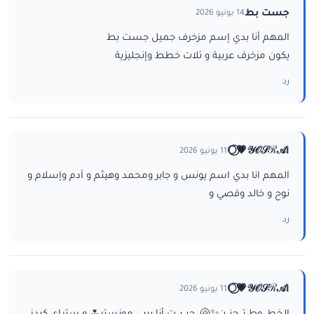
جست بط
14 يونيو 2026
المهم أنا بدي إسم مزخرف جميل جست بط
يكون مزخرف عربية و تلات خطط وإنجليزية
رد
ا𝒴𝒪𝒮ℛ𝒜💗⃝🌕
11 يونيو 2026
المهم انا بدي اسم يونس و جابر ومحمد وهيثم و آدم وإسلام و
نوح و خالد وقصي و
رد
ا𝒴𝒪𝒮ℛ𝒜💗⃝🌕
11 يونيو 2026