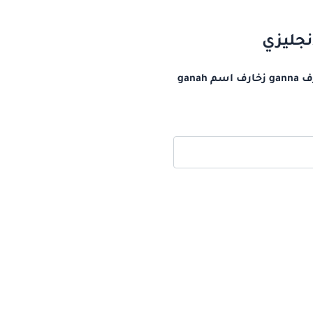
زخرفة اسم gannah بالانجليزي اسم جنة مزخرف بالانجليزي كيف أكتب اسم جنة بالانجليزي مزخرف ganna زخارف اسم ganah