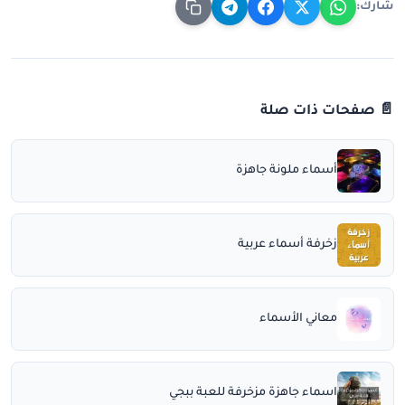
شارك:
📄 صفحات ذات صلة
أسماء ملونة جاهزة
زخرفة أسماء عربية
معاني الأسماء
اسماء جاهزة مزخرفة للعبة ببجي