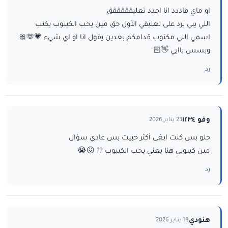
او ماي قاددد انا اجدد تعليقققققق
اللي يبي يرد على تعليقي الأول حق مين يحب الكيبوب يكتب
اسمي اللي مكتوب قدامكم بعدين يقول انا او اي شيء 💗🫶🎀
وبسس باايي 👋🏻
رد
وفو ١٢٣٤
23 يناير 2026
حلو بس كنت ابغى أكثر حبيت بس عادي سؤال
مين كيبوبي هنا يعني يحب الكيبوب ?? 😖😭
رد
هنودي
18 يناير 2026