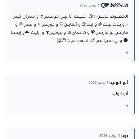
ا𝒴𝒪𝒮ℛ𝒜💗⃝🌕
11 يونيو 2026
الخطـــوط تــجنــن✨🐚، حبــيــت أنا بيبي مونستر🌷 و ستراي كيدز
✨و بلاك بينك🍇 و إيف🐚 و أنهايبن🤍 و كورتس⭐ و بتس🍥 و
هآرتس تو هآرتس💖 و كاتساي🎀 و نيوجينز🍄 و إيليت ☁️و إيسبا
🌑 و لي سيرافيم 🌌، احبهم موت😚🙌
رد
أبو الوليد
11 يونيو 2026
أبو الوليد
رد
بودا
11 يونيو 2026