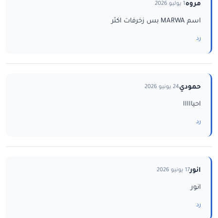
مروه
1 يوليو 2026
اسم MARWA بس زخرفات اكثر
رد
حمودي
24 يونيو 2026
احيااااا
رد
انور
17 يونيو 2026
انور
رد