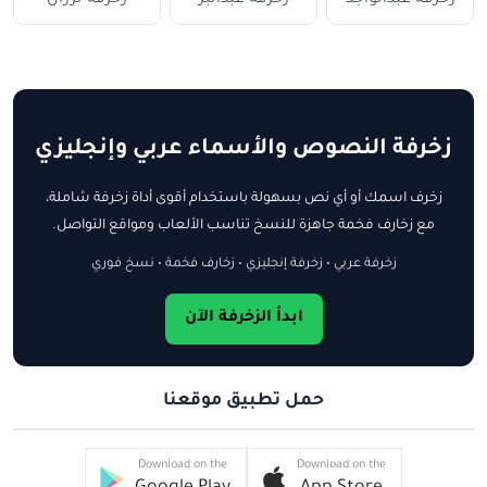
زخرفة النصوص والأسماء عربي وإنجليزي
زخرف اسمك أو أي نص بسهولة باستخدام أقوى أداة زخرفة شاملة،
مع زخارف فخمة جاهزة للنسخ تناسب الألعاب ومواقع التواصل.
زخرفة عربي • زخرفة إنجليزي • زخارف فخمة • نسخ فوري
ابدأ الزخرفة الآن
حمل تطبيق موقعنا
Download on the
Download on the