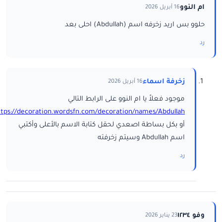
ام النوو
16 أبريل 2026
حلوو بس اريد زخرفه اسم (Abdullah) احلى بعد
رد
زخرفة اسماء
16 أبريل 2026
موجود فعلاً يا ام النوو على الرابط التالي
ttps://decoration.wordsfn.com/decoration/names/Abdullah/
أو بكل بساطة اصعدي لحقل كتابة الاسم بالأعلى وأكتبي
اسم Abdullah وسيتم زخرفته
رد
وفو ١٢٣٤
23 يناير 2026