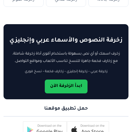
زخرفة النصوص والأسماء عربي وإنجليزي
زخرف اسمك أو أي نص بسهولة باستخدام أقوى أداة زخرفة شاملة،
مع زخارف فخمة جاهزة للنسخ تناسب الألعاب ومواقع التواصل.
زخرفة عربي • زخرفة إنجليزي • زخارف فخمة • نسخ فوري
ابدأ الزخرفة الآن
حمل تطبيق موقعنا
Download on the
Download on the