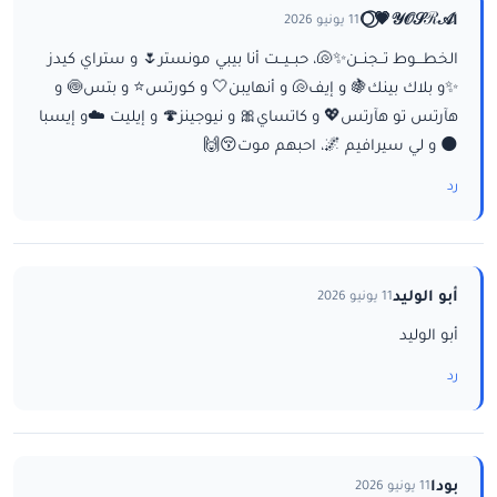
ا𝒴𝒪𝒮ℛ𝒜💗⃝🌕
11 يونيو 2026
الخطـــوط تــجنــن✨🐚، حبــيــت أنا بيبي مونستر🌷 و ستراي كيدز
✨و بلاك بينك🍇 و إيف🐚 و أنهايبن🤍 و كورتس⭐ و بتس🍥 و
هآرتس تو هآرتس💖 و كاتساي🎀 و نيوجينز🍄 و إيليت ☁️و إيسبا
🌑 و لي سيرافيم 🌌، احبهم موت😚🙌
رد
أبو الوليد
11 يونيو 2026
أبو الوليد
رد
بودا
11 يونيو 2026