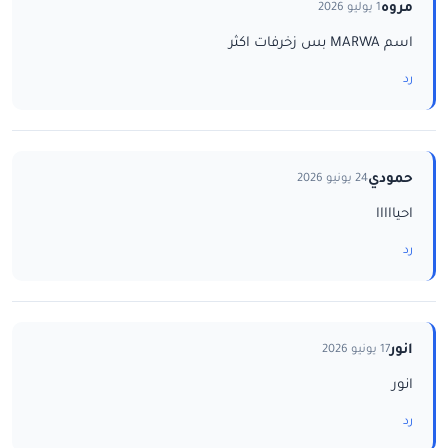
مروه
1 يوليو 2026
اسم MARWA بس زخرفات اكثر
رد
حمودي
24 يونيو 2026
احيااااا
رد
انور
17 يونيو 2026
انور
رد