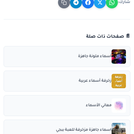
شارك:
📄 صفحات ذات صلة
أسماء ملونة جاهزة
زخرفة أسماء عربية
معاني الأسماء
اسماء جاهزة مزخرفة للعبة ببجي