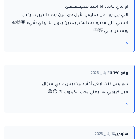
او ماي قاددد انا اجدد تعليقققققق
اللي يبي يرد على تعليقي الأول حق مين يحب الكيبوب يكتب
اسمي اللي مكتوب قدامكم بعدين يقول انا او اي شيء 💗🫶🎀
وبسس باايي 👋🏻
رد
وفو ١٢٣٤
23 يناير 2026
حلو بس كنت ابغى أكثر حبيت بس عادي سؤال
مين كيبوبي هنا يعني يحب الكيبوب ?? 😖😭
رد
هنودي
18 يناير 2026