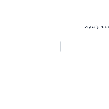
باتك وألعابك.