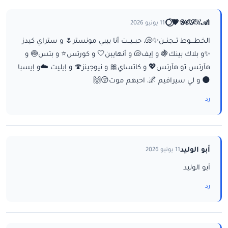
ا𝒴𝒪𝒮ℛ𝒜💗⃝🌕
11 يونيو 2026
الخطـــوط تــجنــن✨🐚، حبــيــت أنا بيبي مونستر🌷 و ستراي كيدز
✨و بلاك بينك🍇 و إيف🐚 و أنهايبن🤍 و كورتس⭐ و بتس🍥 و
هآرتس تو هآرتس💖 و كاتساي🎀 و نيوجينز🍄 و إيليت ☁️و إيسبا
🌑 و لي سيرافيم 🌌، احبهم موت😚🙌
رد
أبو الوليد
11 يونيو 2026
أبو الوليد
رد