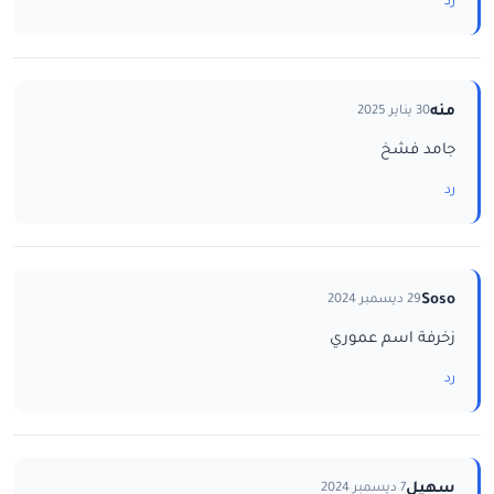
رد
منه
30 يناير 2025
جامد فشخ
رد
Soso
29 ديسمبر 2024
زخرفة اسم عموري
رد
سهيل
7 ديسمبر 2024