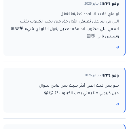
وفو ١٢٣٤
23 يناير 2026
او ماي قاددد انا اجدد تعليقققققق
اللي يبي يرد على تعليقي الأول حق مين يحب الكيبوب يكتب
اسمي اللي مكتوب قدامكم بعدين يقول انا او اي شيء 💗🫶🎀
وبسس باايي 👋🏻
رد
وفو ١٢٣٤
23 يناير 2026
حلو بس كنت ابغى أكثر حبيت بس عادي سؤال
مين كيبوبي هنا يعني يحب الكيبوب ?? 😖😭
رد