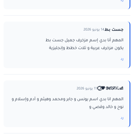
رد
جست بط
14 يونيو 2026
المهم أنا بدي إسم مزخرف جميل جست بط
يكون مزخرف عربية و تلات خطط وإنجليزية
رد
ا𝒴𝒪𝒮ℛ𝒜💗⃝🌕
11 يونيو 2026
المهم انا بدي اسم يونس و جابر ومحمد وهيثم و آدم وإسلام و
نوح و خالد وقصي و
رد