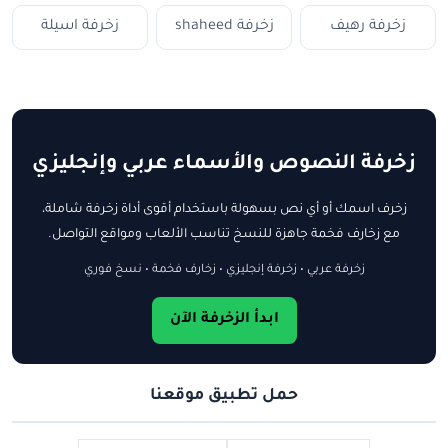
زخرفة رهيف
زخرفة shaheed
زخرفة اسيلة
زخرفة النصوص والأسماء عربي وإنجليزي
زخرف اسمك أو أي نص بسهولة باستخدام أقوى أداة زخرفة شاملة،
مع زخارف فخمة جاهزة للنسخ تناسب الألعاب ومواقع التواصل.
زخرفة عربي • زخرفة إنجليزي • زخارف فخمة • نسخ فوري
ابدأ الزخرفة الآن
حمل تطبيق موقعنا