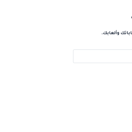
باتك وألعابك.