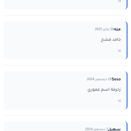
رد
منه
30 يناير 2025
جامد فشخ
رد
Soso
29 ديسمبر 2024
زخرفة اسم عموري
رد
سهيل
7 ديسمبر 2024