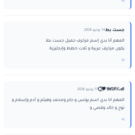
رد
جست بط
14 يونيو 2026
المهم أنا بدي إسم مزخرف جميل جست بط
يكون مزخرف عربية و تلات خطط وإنجليزية
رد
ا𝒴𝒪𝒮ℛ𝒜💗⃝🌕
11 يونيو 2026
المهم انا بدي اسم يونس و جابر ومحمد وهيثم و آدم وإسلام و
نوح و خالد وقصي و
رد