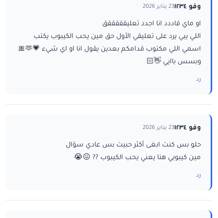
وفو ١٢٣٤
23 يناير 2026
او ماي قاددد انا اجدد تعليقققققق
اللي يبي يرد على تعليقي الأول حق مين يحب الكيبوب يكتب
اسمي اللي مكتوب قدامكم بعدين يقول انا او اي شيء 💗🫶🎀
وبسس باايي 👋🏻
رد
وفو ١٢٣٤
23 يناير 2026
حلو بس كنت ابغى أكثر حبيت بس عادي سؤال
مين كيبوبي هنا يعني يحب الكيبوب ?? 😖😭
رد