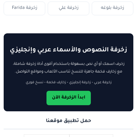
زخرفة بلوغه
زخرفة علي
زخرفة Farida
زخرفة النصوص والأسماء عربي وإنجليزي
زخرف اسمك أو أي نص بسهولة باستخدام أقوى أداة زخرفة شاملة،
مع زخارف فخمة جاهزة للنسخ تناسب الألعاب ومواقع التواصل.
زخرفة عربي • زخرفة إنجليزي • زخارف فخمة • نسخ فوري
ابدأ الزخرفة الآن
حمل تطبيق موقعنا