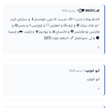
ا𝒴𝒪𝒮ℛ𝒜💗⃝🌕
11 يونيو 2026
الخطـــوط تــجنــن✨🐚، حبــيــت أنا بيبي مونستر🌷 و ستراي كيدز
✨و بلاك بينك🍇 و إيف🐚 و أنهايبن🤍 و كورتس⭐ و بتس🍥 و
هآرتس تو هآرتس💖 و كاتساي🎀 و نيوجينز🍄 و إيليت ☁️و إيسبا
🌑 و لي سيرافيم 🌌، احبهم موت😚🙌
رد
أبو الوليد
11 يونيو 2026
أبو الوليد
رد