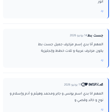
انور
رد
جست بط
14 يونيو 2026
المهم أنا بدي إسم مزخرف جميل جست بط
يكون مزخرف عربية و تلات خطط وإنجليزية
رد
ا𝒴𝒪𝒮ℛ𝒜💗⃝🌕
11 يونيو 2026
المهم انا بدي اسم يونس و جابر ومحمد وهيثم و آدم وإسلام و
نوح و خالد وقصي و
رد