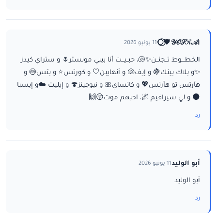
ا𝒴𝒪𝒮ℛ𝒜💗⃝🌕
11 يونيو 2026
الخطـــوط تــجنــن✨🐚، حبــيــت أنا بيبي مونستر🌷 و ستراي كيدز
✨و بلاك بينك🍇 و إيف🐚 و أنهايبن🤍 و كورتس⭐ و بتس🍥 و
هآرتس تو هآرتس💖 و كاتساي🎀 و نيوجينز🍄 و إيليت ☁️و إيسبا
🌑 و لي سيرافيم 🌌، احبهم موت😚🙌
رد
أبو الوليد
11 يونيو 2026
أبو الوليد
رد