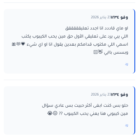
وفو ١٢٣٤
23 يناير 2026
او ماي قاددد انا اجدد تعليقققققق
اللي يبي يرد على تعليقي الأول حق مين يحب الكيبوب يكتب
اسمي اللي مكتوب قدامكم بعدين يقول انا او اي شيء 💗🫶🎀
وبسس باايي 👋🏻
رد
وفو ١٢٣٤
23 يناير 2026
حلو بس كنت ابغى أكثر حبيت بس عادي سؤال
مين كيبوبي هنا يعني يحب الكيبوب ?? 😖😭
رد