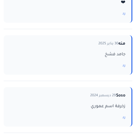
❤️
رد
منه
30 يناير 2025
جامد فشخ
رد
Soso
29 ديسمبر 2024
زخرفة اسم عموري
رد