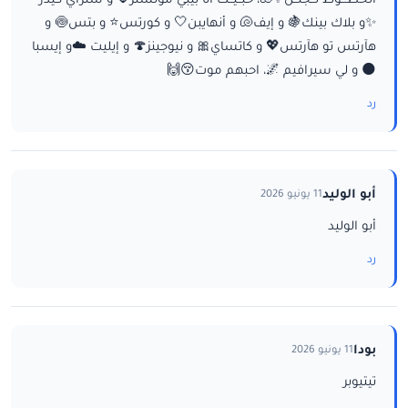
الخطـــوط تــجنــن✨🐚، حبــيــت أنا بيبي مونستر🌷 و ستراي كيدز
✨و بلاك بينك🍇 و إيف🐚 و أنهايبن🤍 و كورتس⭐ و بتس🍥 و
هآرتس تو هآرتس💖 و كاتساي🎀 و نيوجينز🍄 و إيليت ☁️و إيسبا
🌑 و لي سيرافيم 🌌، احبهم موت😚🙌
رد
أبو الوليد
11 يونيو 2026
أبو الوليد
رد
بودا
11 يونيو 2026
تيتيوبر