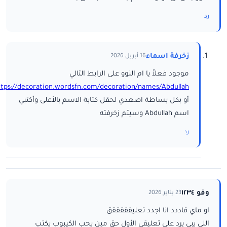
رد
زخرفة اسماء
16 أبريل 2026
موجود فعلاً يا ام النوو على الرابط التالي
ttps://decoration.wordsfn.com/decoration/names/Abdullah/
أو بكل بساطة اصعدي لحقل كتابة الاسم بالأعلى وأكتبي
اسم Abdullah وسيتم زخرفته
رد
وفو ١٢٣٤
23 يناير 2026
او ماي قاددد انا اجدد تعليقققققق
اللي يبي يرد على تعليقي الأول حق مين يحب الكيبوب يكتب