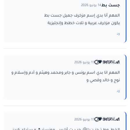
جست بط
14 يونيو 2026
المهم أنا بدي إسم مزخرف جميل جست بط
يكون مزخرف عربية و تلات خطط وإنجليزية
رد
ا𝒴𝒪𝒮ℛ𝒜💗⃝🌕
11 يونيو 2026
المهم انا بدي اسم يونس و جابر ومحمد وهيثم و آدم وإسلام و
نوح و خالد وقصي و
رد
ا𝒴𝒪𝒮ℛ𝒜💗⃝🌕
11 يونيو 2026