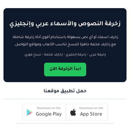
زخرفة النصوص والأسماء عربي وإنجليزي
زخرف اسمك أو أي نص بسهولة باستخدام أقوى أداة زخرفة شاملة،
مع زخارف فخمة جاهزة للنسخ تناسب الألعاب ومواقع التواصل.
زخرفة عربي • زخرفة إنجليزي • زخارف فخمة • نسخ فوري
ابدأ الزخرفة الآن
حمل تطبيق موقعنا
Download on the
Download on the
Google Play
App Store