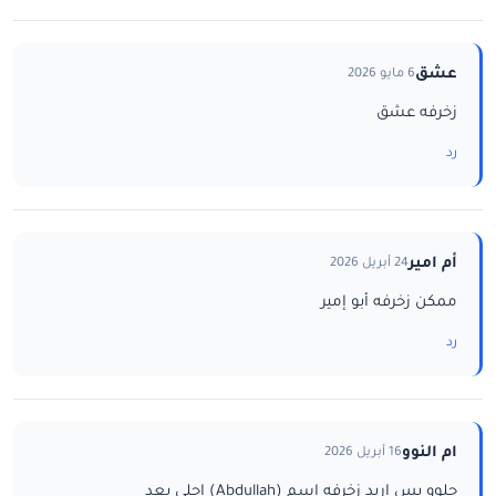
عشق
6 مايو 2026
زخرفه عشق
رد
أم امير
24 أبريل 2026
ممكن زخرفه أبو إمير
رد
ام النوو
16 أبريل 2026
حلوو بس اريد زخرفه اسم (Abdullah) احلى بعد