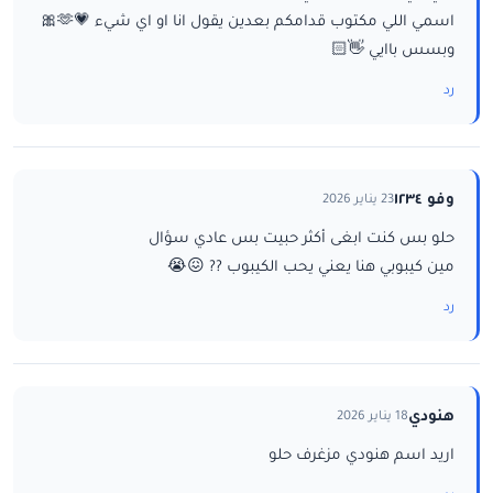
اسمي اللي مكتوب قدامكم بعدين يقول انا او اي شيء 💗🫶🎀
وبسس باايي 👋🏻
رد
وفو ١٢٣٤
23 يناير 2026
حلو بس كنت ابغى أكثر حبيت بس عادي سؤال
مين كيبوبي هنا يعني يحب الكيبوب ?? 😖😭
رد
هنودي
18 يناير 2026
اريد اسم هنودي مزغرف حلو