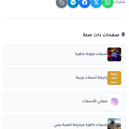
شارك:
📄 صفحات ذات صلة
أسماء ملونة جاهزة
زخرفة أسماء عربية
معاني الأسماء
اسماء جاهزة مزخرفة للعبة ببجي