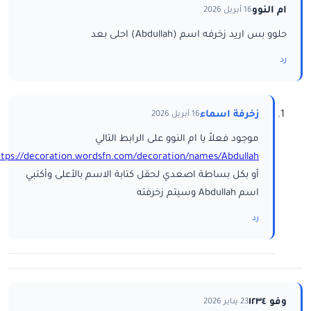
ام النوو
16 أبريل 2026
حلوو بس اريد زخرفه اسم (Abdullah) احلى بعد
رد
زخرفة اسماء
16 أبريل 2026
موجود فعلاً يا ام النوو على الرابط التالي
ttps://decoration.wordsfn.com/decoration/names/Abdullah/
أو بكل بساطة اصعدي لحقل كتابة الاسم بالأعلى وأكتبي
اسم Abdullah وسيتم زخرفته
رد
وفو ١٢٣٤
23 يناير 2026