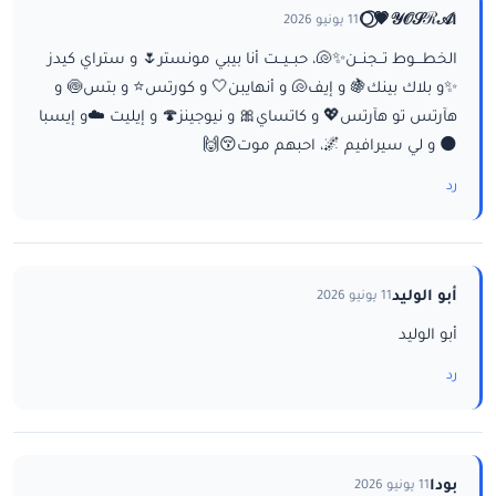
ا𝒴𝒪𝒮ℛ𝒜💗⃝🌕
11 يونيو 2026
الخطـــوط تــجنــن✨🐚، حبــيــت أنا بيبي مونستر🌷 و ستراي كيدز
✨و بلاك بينك🍇 و إيف🐚 و أنهايبن🤍 و كورتس⭐ و بتس🍥 و
هآرتس تو هآرتس💖 و كاتساي🎀 و نيوجينز🍄 و إيليت ☁️و إيسبا
🌑 و لي سيرافيم 🌌، احبهم موت😚🙌
رد
أبو الوليد
11 يونيو 2026
أبو الوليد
رد
بودا
11 يونيو 2026