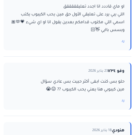
او ماي قاددد انا اجدد تعليقققققق
اللي يبي يرد على تعليقي الأول حق مين يحب الكيبوب يكتب
اسمي اللي مكتوب قدامكم بعدين يقول انا او اي شيء 💗🫶🎀
وبسس باايي 👋🏻
رد
وفو ١٢٣٤
23 يناير 2026
حلو بس كنت ابغى أكثر حبيت بس عادي سؤال
مين كيبوبي هنا يعني يحب الكيبوب ?? 😖😭
رد
هنودي
18 يناير 2026