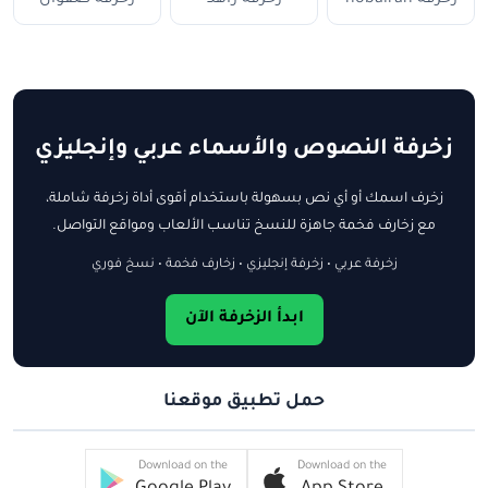
زخرفة النصوص والأسماء عربي وإنجليزي
زخرف اسمك أو أي نص بسهولة باستخدام أقوى أداة زخرفة شاملة،
مع زخارف فخمة جاهزة للنسخ تناسب الألعاب ومواقع التواصل.
زخرفة عربي • زخرفة إنجليزي • زخارف فخمة • نسخ فوري
ابدأ الزخرفة الآن
حمل تطبيق موقعنا
Download on the
Download on the