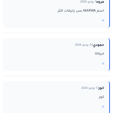
مروه
1 يوليو 2026
اسم MARWA بس زخرفات اكثر
رد
حمودي
24 يونيو 2026
احيااااا
رد
انور
17 يونيو 2026
انور
رد