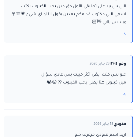
اللي يبي يرد على تعليقي الأول حق مين يحب الكيبوب يكتب
اسمي اللي مكتوب قدامكم بعدين يقول انا او اي شيء 💗🫶🎀
وبسس باايي 👋🏻
رد
وفو ١٢٣٤
23 يناير 2026
حلو بس كنت ابغى أكثر حبيت بس عادي سؤال
مين كيبوبي هنا يعني يحب الكيبوب ?? 😖😭
رد
هنودي
18 يناير 2026
اريد اسم هنودي مزغرف حلو