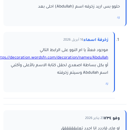
حلوو بس اريد زخرفه اسم (Abdullah) احلى بعد
رد
زخرفة اسماء
16 أبريل 2026
موجود فعلاً يا ام النوو على الرابط التالي
ttps://decoration.wordsfn.com/decoration/names/Abdullah/
أو بكل بساطة اصعدي لحقل كتابة الاسم بالأعلى وأكتبي
اسم Abdullah وسيتم زخرفته
رد
وفو ١٢٣٤
23 يناير 2026
او ماي قاددد انا اجدد تعليقققققق