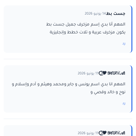
جست بط
14 يونيو 2026
المهم أنا بدي إسم مزخرف جميل جست بط
يكون مزخرف عربية و تلات خطط وإنجليزية
رد
ا𝒴𝒪𝒮ℛ𝒜💗⃝🌕
11 يونيو 2026
المهم انا بدي اسم يونس و جابر ومحمد وهيثم و آدم وإسلام و
نوح و خالد وقصي و
رد
ا𝒴𝒪𝒮ℛ𝒜💗⃝🌕
11 يونيو 2026