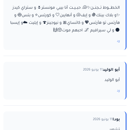
الخطـــوط تــجنــن✨🐚، حبــيــت أنا بيبي مونستر🌷 و ستراي كيدز
✨و بلاك بينك🍇 و إيف🐚 و أنهايبن🤍 و كورتس⭐ و بتس🍥 و
هآرتس تو هآرتس💖 و كاتساي🎀 و نيوجينز🍄 و إيليت ☁️و إيسبا
🌑 و لي سيرافيم 🌌، احبهم موت😚🙌
رد
أبو الوليد
11 يونيو 2026
أبو الوليد
رد
بودا
11 يونيو 2026
تيتيوبر