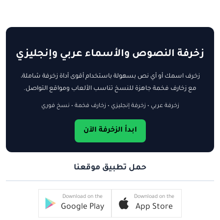
زخرفة النصوص والأسماء عربي وإنجليزي
زخرف اسمك أو أي نص بسهولة باستخدام أقوى أداة زخرفة شاملة،
مع زخارف فخمة جاهزة للنسخ تناسب الألعاب ومواقع التواصل.
زخرفة عربي • زخرفة إنجليزي • زخارف فخمة • نسخ فوري
ابدأ الزخرفة الآن
حمل تطبيق موقعنا
Download on the
Download on the
Google Play
App Store