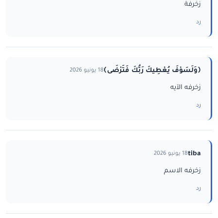
زخرفة
رد
﴿وَلَسَوْفَ يُعْطِيكَ رَبُّكَ فَتَرْضَى﴾
18 يونيو 2026
زخرفه الآيه
رد
tiba
18 يونيو 2026
زخرفه الاسم
رد