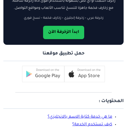
زخرف اسمك أو أي نص بسهولة باستخدام أقوى أداة زخرفة شاملة،
مع زخارف فخمة جاهزة للنسخ تناسب الألعاب ومواقع التواصل.
زخرفة عربي • زخرفة إنجليزي • زخارف فخمة • نسخ فوري
ابدأ الزخرفة الآن
حمل تطبيق موقعنا
Download on the
Download on the
Google Play
App Store
المحتويات :
ما هي خدمة كتابة الاسم بالانجليزي؟
كيف تستخدم الخدمة؟