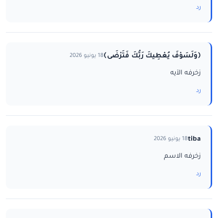
رد
﴿وَلَسَوْفَ يُعْطِيكَ رَبُّكَ فَتَرْضَى﴾
18 يونيو 2026
زخرفه الآيه
رد
tiba
18 يونيو 2026
زخرفه الاسم
رد