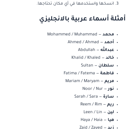
انسخها واستخدمها في أي مكان تحتاجها.
أمثلة أسماء عربية بالانجليزي
محمد
— Mohammed / Muhammad
أحمد
— Ahmed / Ahmad
عبدالله
— Abdullah
خالد
— Khalid / Khaled
سلطان
— Sultan
فاطمة
— Fatima / Fatema
مريم
— Mariam / Maryam
نور
— Noor / Nur
سارة
— Sarah / Sara
ريم
— Reem / Rim
لين
— Leen / Lin
هيا
— Haya / Haia
زيد
— Zaid / Zayed