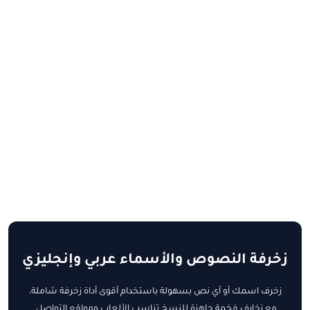
زخرفة النصوص والأسماء عربي وإنجليزي
زخرف اسمك أو أي نص بسهولة باستخدام أقوى أداة زخرفة شاملة،
مع زخارف فخمة جاهزة للنسخ تناسب الألعاب ومواقع التواصل.