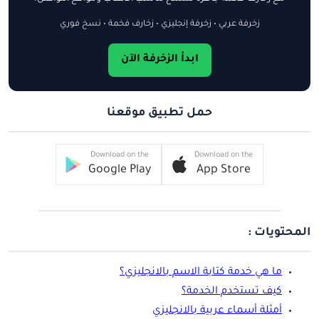
زخرفة عربي • زخرفة إنجليزي • زخارف فخمة • نسخ فوري
ابدأ الزخرفة الآن
حمل تطبيق موقعنا
Download on the
Download on the
Google Play
App Store
المحتويات :
ما هي خدمة كتابة الاسم بالانجليزي؟
كيف تستخدم الخدمة؟
أمثلة أسماء عربية بالانجليزي