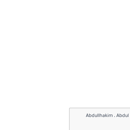
 عبدالحكيم بالانجليزي هو Abdullhakim ، Abdul Haakim ، Abdul