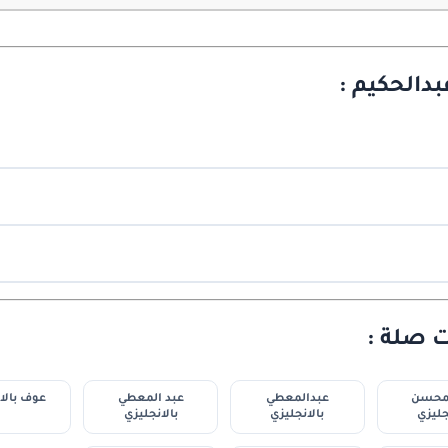
دالحكيم :
ت صلة :
لمحسن
عبدالمعطي
عبد المعطي
عوف بالا
جليزي
بالانجليزي
بالانجليزي