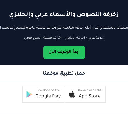
زخرفة النصوص والأسماء عربي وإنجليزي
ولة باستخدام أقوى أداة زخرفة شاملة، مع زخارف فخمة جاهزة للنسخ تناسب ال
زخرفة عربي • زخرفة إنجليزي • زخارف فخمة • نسخ فوري
ابدأ الزخرفة الآن
حمل تطبيق موقعنا
Download on the
Download on the
Google Play
App Store