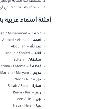
ستظهر لك الكتابة الإنجليز
انسخها واستخدمها في أي 
أمثلة أسماء عربية با
محمد
— Mohammed / Muhammad
أحمد
— Ahmed / Ahmad
عبدالله
— Abdullah
خالد
— Khalid / Khaled
سلطان
— Sultan
فاطمة
— Fatima / Fatema
مريم
— Mariam / Maryam
نور
— Noor / Nur
سارة
— Sarah / Sara
ريم
— Reem / Rim
لين
— Leen / Lin
هيا
— Haya / Haia