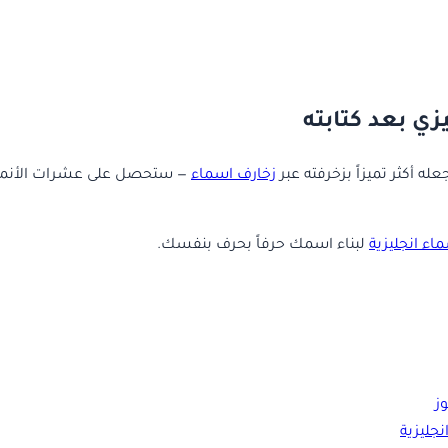
ي بعد كتابته
له أكثر تميزاً بزخرفته عبر
زخارف اسماء
— ستحصل على عشرات الأنماط 
اء انجليزية
لبناء اسمك حرفاً بحرف بنفسك.
ز
نجليزية