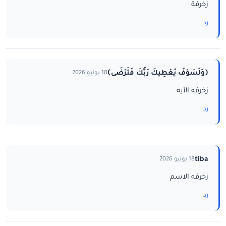
زخرفة
رد
﴿وَلَسَوْفَ يُعْطِيكَ رَبُّكَ فَتَرْضَى﴾
18 يونيو 2026
زخرفه الآيه
رد
tiba
18 يونيو 2026
زخرفه الاسم
رد