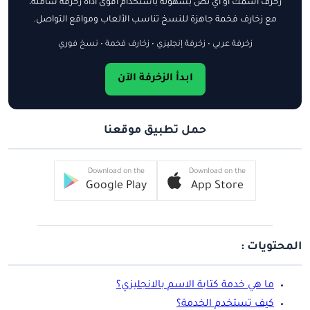
زخرف اسمك أو أي نص بسهولة باستخدام أقوى أداة زخرفة شاملة،
مع زخارف فخمة جاهزة للنسخ تناسب الألعاب ومواقع التواصل.
زخرفة عربي • زخرفة إنجليزي • زخارف فخمة • نسخ فوري
ابدأ الزخرفة الآن
حمل تطبيق موقعنا
Download on the
Download on the
Google Play
App Store
المحتويات :
ما هي خدمة كتابة الاسم بالانجليزي؟
كيف تستخدم الخدمة؟