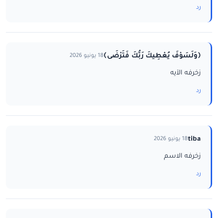
رد
﴿وَلَسَوْفَ يُعْطِيكَ رَبُّكَ فَتَرْضَى﴾
18 يونيو 2026
زخرفه الآيه
رد
tiba
18 يونيو 2026
زخرفه الاسم
رد