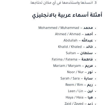
انسخها واستخدمها في أي مكان تحتاجها.
أمثلة أسماء عربية بالانجليزي
محمد
— Mohammed / Muhammad
أحمد
— Ahmed / Ahmad
عبدالله
— Abdullah
خالد
— Khalid / Khaled
سلطان
— Sultan
فاطمة
— Fatima / Fatema
مريم
— Mariam / Maryam
نور
— Noor / Nur
سارة
— Sarah / Sara
ريم
— Reem / Rim
لين
— Leen / Lin
هيا
— Haya / Haia
زيد
— Zaid / Zayed