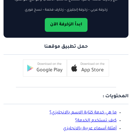
زخرفة عربي • زخرفة إنجليزي • زخارف فخمة • نسخ فوري
ابدأ الزخرفة الآن
حمل تطبيق موقعنا
Download on the
Download on the
Google Play
App Store
المحتويات :
ما هي خدمة كتابة الاسم بالانجليزي؟
كيف تستخدم الخدمة؟
أمثلة أسماء عربية بالانجليزي