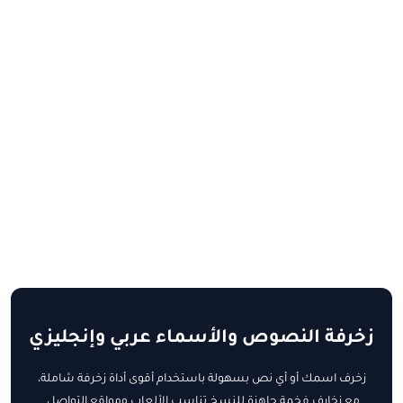
زخرفة النصوص والأسماء عربي وإنجليزي
زخرف اسمك أو أي نص بسهولة باستخدام أقوى أداة زخرفة شاملة،
مع زخارف فخمة جاهزة للنسخ تناسب الألعاب ومواقع التواصل.