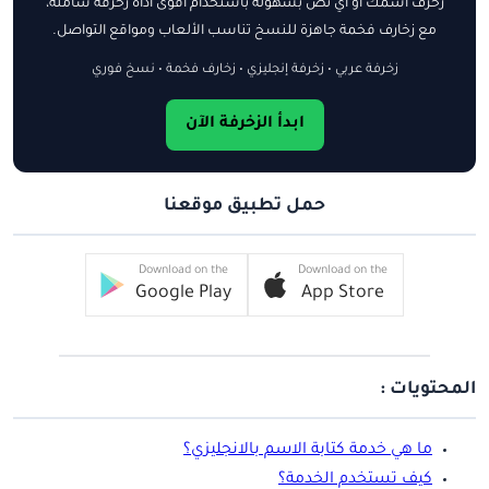
زخرف اسمك أو أي نص بسهولة باستخدام أقوى أداة زخرفة شاملة،
مع زخارف فخمة جاهزة للنسخ تناسب الألعاب ومواقع التواصل.
زخرفة عربي • زخرفة إنجليزي • زخارف فخمة • نسخ فوري
ابدأ الزخرفة الآن
حمل تطبيق موقعنا
Download on the
Download on the
Google Play
App Store
المحتويات :
ما هي خدمة كتابة الاسم بالانجليزي؟
كيف تستخدم الخدمة؟