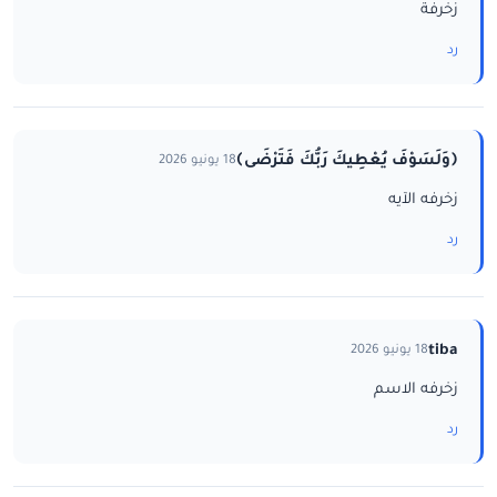
زخرفة
رد
﴿وَلَسَوْفَ يُعْطِيكَ رَبُّكَ فَتَرْضَى﴾
18 يونيو 2026
زخرفه الآيه
رد
tiba
18 يونيو 2026
زخرفه الاسم
رد