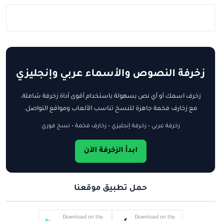
زخرفة النصوص والأسماء عربي وإنجليزي
زخرف اسمك أو أي نص بسهولة باستخدام أقوى أداة زخرفة شاملة،
مع زخارف فخمة جاهزة للنسخ تناسب الألعاب ومواقع التواصل.
زخرفة عربي • زخرفة إنجليزي • زخارف فخمة • نسخ فوري
ابدأ الزخرفة الآن
حمل تطبيق موقعنا
Download on the
Download on the