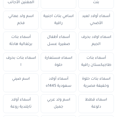
بنت
المغنين الأجانب
أسماء أولاد لعيد
اسامي بنات اجنبية
اسم ولد عماني
الأضحي
راقية
فخم
اسماء اولاد بحرف
أسماء أطفال
أسماء بنات
الجيم
صغيرة عسل
برتغالية هادئة
أسماء بنات
اسماء مستعارة
اسماء بنات بحرف
طاجيكستان راقية
حلوة
ا
اسماء بنات حلوة
أسماء أولاد
اسم صيني
وخفيفة مصرية
سعودية 1445ه
اسماء قطط
اسم ولد عربي
أسماء أولاد
دلوعة
جميل
تايلندية روعة