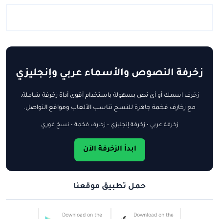
زخرفة النصوص والأسماء عربي وإنجليزي
زخرف اسمك أو أي نص بسهولة باستخدام أقوى أداة زخرفة شاملة،
مع زخارف فخمة جاهزة للنسخ تناسب الألعاب ومواقع التواصل.
زخرفة عربي • زخرفة إنجليزي • زخارف فخمة • نسخ فوري
ابدأ الزخرفة الآن
حمل تطبيق موقعنا
Download on the
Download on the