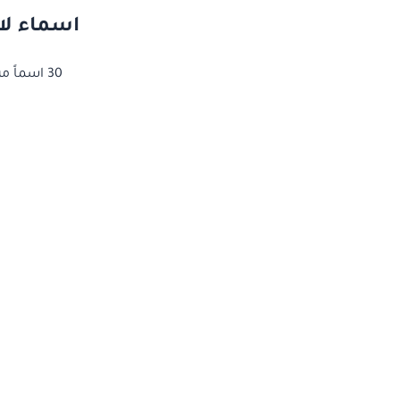
اسماء لا
30 اسماً من اسماء لاعبين الهلال مختارة بعناية — انقر على أي اسم لنسخه مجاناً لحساباتك.