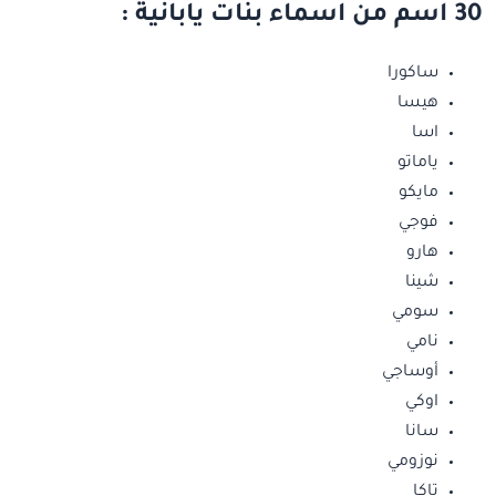
30 اسم من اسماء بنات يابانية :
ساكورا
هيسا
اسا
ياماتو
مايكو
فوجي
هارو
شينا
سومي
نامي
أوساجي
اوكي
سانا
نوزومي
تاكا