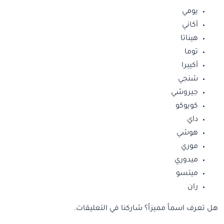
يومي
أكاني
هيناتا
توما
أكييرا
شنجي
جيروشي
كويوكو
داي
هوشي
موري
ميدوري
ميتسو
ران
هل تعرف اسماً مميزاً؟ شاركنا في التعليقات.