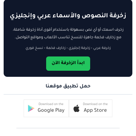
زخرفة النصوص والأسماء عربي وإنجليزي
زخرف اسمك أو أي نص بسهولة باستخدام أقوى أداة زخرفة شاملة،
مع زخارف فخمة جاهزة للنسخ تناسب الألعاب ومواقع التواصل.
زخرفة عربي • زخرفة إنجليزي • زخارف فخمة • نسخ فوري
ابدأ الزخرفة الآن
حمل تطبيق موقعنا
Download on the
Download on the
Google Play
App Store