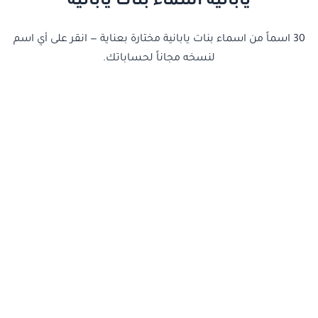
يابانية أسماء بنات يابانية
30 اسماً من اسماء بنات يابانية مختارة بعناية — انقر على أي اسم
لنسخه مجاناً لحساباتك.