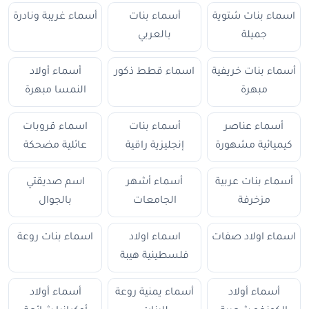
اسماء بنات شتوية
أسماء بنات
أسماء غريبة ونادرة
جميلة
بالعربي
أسماء بنات خريفية
اسماء قطط ذكور
أسماء أولاد
مبهرة
النمسا مبهرة
أسماء عناصر
أسماء بنات
اسماء قروبات
كيميائية مشهورة
إنجليزية راقية
عائلية مضحكة
أسماء بنات عربية
أسماء أشهر
اسم صديقتي
مزخرفة
الجامعات
بالجوال
اسماء اولاد صفات
اسماء اولاد
اسماء بنات روعة
فلسطينية هيبة
أسماء أولاد
أسماء يمنية روعة
أسماء أولاد