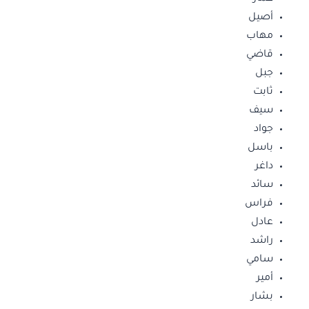
أصيل
مهاب
قاضي
جبل
ثابت
سيف
جواد
باسل
داغر
سائد
فراس
عادل
راشد
سامي
أمير
بشار