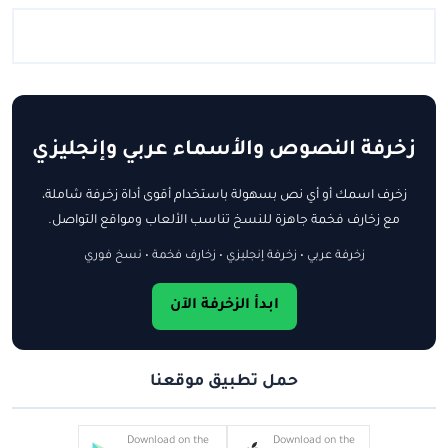
زخرفة النصوص والأسماء عربي وإنجليزي
زخرف اسمك أو أي نص بسهولة باستخدام أقوى أداة زخرفة شاملة،
مع زخارف فخمة جاهزة للنسخ تناسب الألعاب ومواقع التواصل.
زخرفة عربي • زخرفة إنجليزي • زخارف فخمة • نسخ فوري
ابدأ الزخرفة الآن
حمل تطبيق موقعنا
Download on the
Download on the