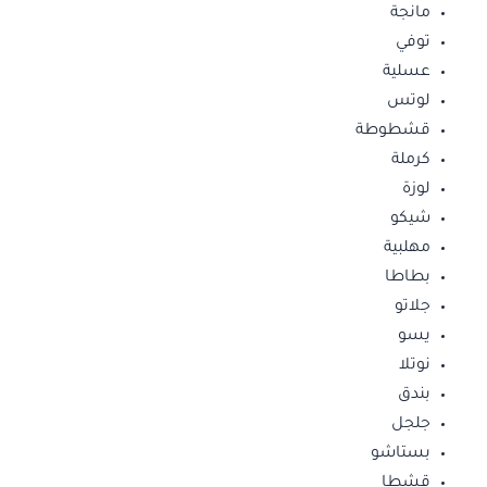
مانجة
توفي
عسلية
لوتس
قشطوطة
كرملة
لوزة
شيكو
مهلبية
بطاطا
جلاتو
يسو
نوتلا
بندق
جلجل
بستاشو
قشطا