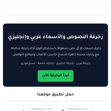
زخرفة النصوص والأسماء عربي وإنجليزي
زخرف اسمك أو أي نص بسهولة باستخدام أقوى أداة زخرفة شاملة،
مع زخارف فخمة جاهزة للنسخ تناسب الألعاب ومواقع التواصل.
زخرفة عربي • زخرفة إنجليزي • زخارف فخمة • نسخ فوري
ابدأ الزخرفة الآن
حمل تطبيق موقعنا
Download on the
Download on the