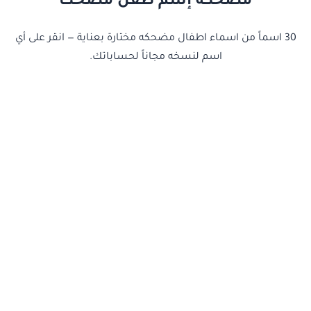
مضحكة إسم طفل مضحك
30 اسماً من اسماء اطفال مضحكه مختارة بعناية — انقر على أي
اسم لنسخه مجاناً لحساباتك.