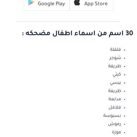
Google Play
App Store
30 اسم من اسماء اطفال مضحكه :
فلفلة
شوجر
طريفة
كيتي
بيسي
ظريفة
مدلعة
فلافل
بسبوسة
رموش
موزة