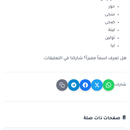
حور
سجى
ضحى
لينة
تولين
ليا
هل تعرف اسماً مميزاً؟ شاركنا في التعليقات.
شارك:
📄 صفحات ذات صلة