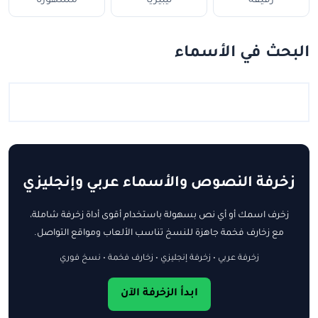
رقيقة
ليبيريا
مشهورة
البحث في الأسماء
زخرفة النصوص والأسماء عربي وإنجليزي
زخرف اسمك أو أي نص بسهولة باستخدام أقوى أداة زخرفة شاملة،
مع زخارف فخمة جاهزة للنسخ تناسب الألعاب ومواقع التواصل.
زخرفة عربي • زخرفة إنجليزي • زخارف فخمة • نسخ فوري
ابدأ الزخرفة الآن