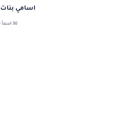
اسامي بنات 
30 اسماً من اسامي بنات غريبة مختارة بعناية — انقر على أي اسم لنسخه مجاناً لحساباتك.